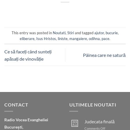
This entry was posted in
Noutati
,
Stiri
and tagged
ajutor
,
bucurie
,
eliberare
,
Isus Hristos
,
liniste
,
mangaiere
,
odihna
,
pace
.
Ce să faceți când sunteți
Pâinea care ne satură
apăsați de vinovăție
CONTACT
ULTIMELE NOUTATI
Radio Vocea Evangheliei
Judecata finală
03
Aug
București,
on
Comments Off