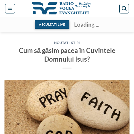
Skip
to
content
Loading ...
ASCULTAȚI LIVE
NOUTATI
,
STIRI
Cum să găsim pacea în Cuvintele
Domnului Isus?