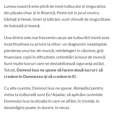
Lumea noastră este plină de inimi tulburate și singuratice,
din păcate chiar și în Biserică. Peste tot în jurul nostru,
bărbați și femei, tineri și bătrâni, sunt chinuiți de singurătate,
de îndoială și teamă.
Una dintre cele mai frecvente cauze ale tulburării inimii este
incertitudinea cu privire la viitor: un diagnostic neașteptat,
pierderea unui loc de muncă, neînțelegeri în căsnicie, griji
financiare, copii în dificultate, schimbări la locul de muncă.
Sunt multe lucruri care ne destabilizează siguranța astăzi.
Totuși,
Domnul Isus ne spune să facem două lucruri: să
credem în Dumnezeu și să credem în El.
Cu alte cuvinte, Domnul Isus ne spune:
Remediul pentru
inima ta tulburată sunt Eu!
Așadar, să aplicăm cuvintele
Domnului Isus la situația în care ne aflăm, în tristețe, în
dezamăgire poate, în durere, în necaz.