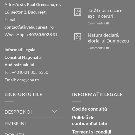
Judecata
Adresă:
str. Paul Greceanu, nr.
finală
Tatăl nostru care
03
16, sector 2, București
Aug
ești în ceruri
E-mail:
on
Comments Off
contact[at]rvebucuresti.ro
Tatăl
nostru
WhatsApp:
+40730.502.931
Natura declară
01
care
Aug
gloria lui Dumnezeu
ești
on
Comments Off
în
Informatii legale
Natura
ceruri
Consiliul Naţional al
declară
gloria
Audiovizualului
lui
Tel: +40 (0)21 305 5350
Dumnezeu
Email: cna@cna.ro
LINK-URI UTILE
INFORMAȚII LEGALE
Cod de conduită
DESPRE NOI
Politică de
confidențialitate
EMISIUNI
Termeni și condiții
DONATII