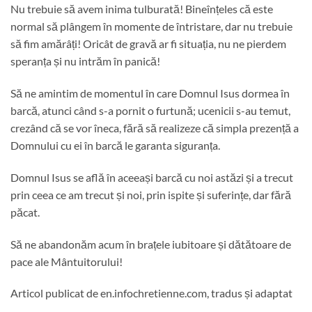
Nu trebuie să avem inima tulburată! Bineînțeles că este
normal să plângem în momente de întristare, dar nu trebuie
să fim amărâți! Oricât de gravă ar fi situația, nu ne pierdem
speranța și nu intrăm în panică!
Să ne amintim de momentul în care Domnul Isus dormea în
barcă, atunci când s-a pornit o furtună; ucenicii s-au temut,
crezând că se vor îneca, fără să realizeze că simpla prezență a
Domnului cu ei în barcă le garanta siguranța.
Domnul Isus se află în aceeași barcă cu noi astăzi și a trecut
prin ceea ce am trecut și noi, prin ispite și suferințe, dar fără
păcat.
Să ne abandonăm acum în brațele iubitoare și dătătoare de
pace ale Mântuitorului!
Articol publicat de en.infochretienne.com, tradus și adaptat