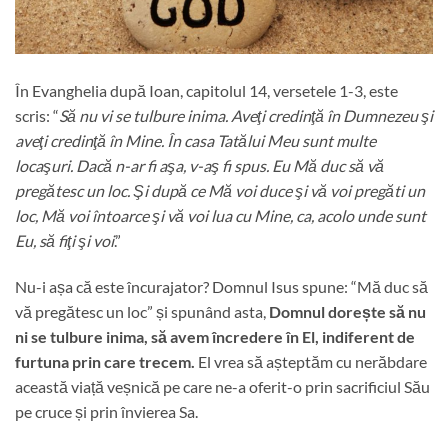
În Evanghelia după Ioan, capitolul 14, versetele 1-3, este
scris: “
Să nu vi se tulbure inima. Aveţi credinţă în Dumnezeu şi
aveţi credinţă în Mine. În casa Tatălui Meu sunt multe
locaşuri. Dacă n-ar fi aşa, v-aş fi spus. Eu Mă duc să vă
pregătesc un loc. Şi după ce Mă voi duce şi vă voi pregăti un
loc, Mă voi întoarce şi vă voi lua cu Mine, ca, acolo unde sunt
Eu, să fiţi şi voi
.”
Nu-i așa că este încurajator? Domnul Isus spune: “Mă duc să
vă pregătesc un loc” și spunând asta,
Domnul dorește să nu
ni se tulbure inima, să avem încredere în El, indiferent de
furtuna prin care trecem.
El vrea să așteptăm cu nerăbdare
această viață veșnică pe care ne-a oferit-o prin sacrificiul Său
pe cruce și prin învierea Sa.