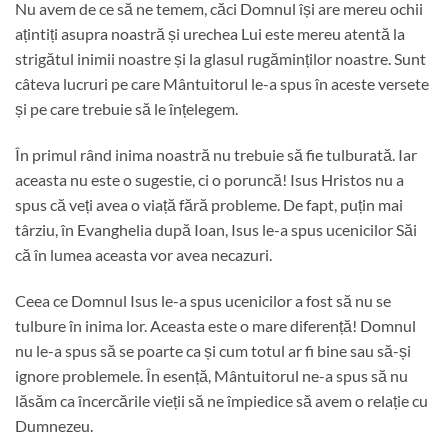
Nu avem de ce să ne temem, căci Domnul își are mereu ochii
ațintiți asupra noastră și urechea Lui este mereu atentă la
strigătul inimii noastre și la glasul rugăminților noastre. Sunt
câteva lucruri pe care Mântuitorul le-a spus în aceste versete
și pe care trebuie să le înțelegem.
În primul rând inima noastră nu trebuie să fie tulburată. Iar
aceasta nu este o sugestie, ci o poruncă! Isus Hristos nu a
spus că veți avea o viață fără probleme. De fapt, puțin mai
târziu, în Evanghelia după Ioan, Isus le-a spus ucenicilor Săi
că în lumea aceasta vor avea necazuri.
Ceea ce Domnul Isus le-a spus ucenicilor a fost să nu se
tulbure în inima lor. Aceasta este o mare diferență! Domnul
nu le-a spus să se poarte ca și cum totul ar fi bine sau să-și
ignore problemele. În esență, Mântuitorul ne-a spus să nu
lăsăm ca încercările vieții să ne împiedice să avem o relație cu
Dumnezeu.