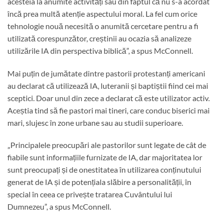
acesteia la anumite activități sau din faptul că nu s-a acordat
încă prea multă atenție aspectului moral. La fel cum orice
tehnologie nouă necesită o anumită cercetare pentru a fi
utilizată corespunzător, creștinii au ocazia să analizeze
utilizările IA din perspectiva biblică”, a spus McConnell.
Mai puțin de jumătate dintre pastorii protestanți americani
au declarat că utilizează IA, luteranii și baptiștii fiind cei mai
sceptici. Doar unul din zece a declarat că este utilizator activ.
Aceștia tind să fie pastori mai tineri, care conduc biserici mai
mari, slujesc în zone urbane sau au studii superioare.
„Principalele preocupări ale pastorilor sunt legate de cât de
fiabile sunt informațiile furnizate de IA, dar majoritatea lor
sunt preocupați și de onestitatea în utilizarea conținutului
generat de IA și de potențiala slăbire a personalității, în
special în ceea ce privește tratarea Cuvântului lui
Dumnezeu”, a spus McConnell.