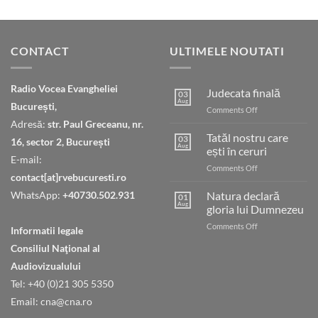
CONTACT
ULTIMELE NOUTATI
Radio Vocea Evangheliei
Judecata finală
03
Aug
București,
on
Comments Off
Judecata
Adresă:
str. Paul Greceanu, nr.
finală
Tatăl nostru care
03
16, sector 2, București
Aug
ești în ceruri
E-mail:
on
Comments Off
contact[at]rvebucuresti.ro
Tatăl
nostru
WhatsApp:
+40730.502.931
Natura declară
01
care
Aug
gloria lui Dumnezeu
ești
on
Comments Off
în
Informatii legale
Natura
ceruri
Consiliul Naţional al
declară
gloria
Audiovizualului
lui
Tel: +40 (0)21 305 5350
Dumnezeu
Email: cna@cna.ro