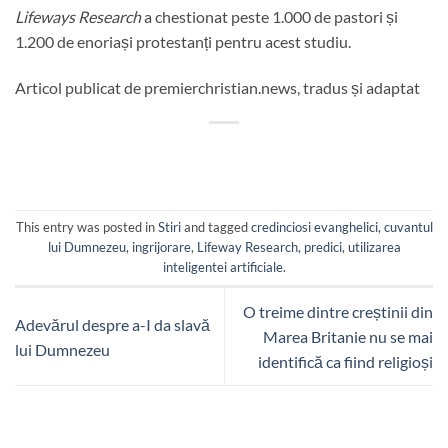
Lifeways Research
a chestionat peste 1.000 de pastori și
1.200 de enoriași protestanți pentru acest studiu.
Articol publicat de premierchristian.news, tradus și adaptat
This entry was posted in
Stiri
and tagged
credinciosi evanghelici
,
cuvantul
lui Dumnezeu
,
ingrijorare
,
Lifeway Research
,
predici
,
utilizarea
inteligentei artificiale
.
O treime dintre creștinii din
Adevărul despre a-I da slavă
Marea Britanie nu se mai
lui Dumnezeu
identifică ca fiind religioși