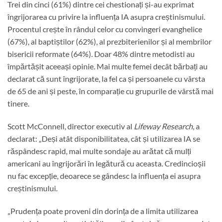
Trei din cinci (61%) dintre cei chestionați și-au exprimat
îngrijorarea cu privire la influența IA asupra creștinismului.
Procentul crește în rândul celor cu convingeri evanghelice
(67%), al baptiștilor (62%), al prezbiterienilor și al membrilor
bisericii reformate (64%). Doar 48% dintre metodisti au
împărtășit aceeași opinie. Mai multe femei decât bărbați au
declarat că sunt îngrijorate, la fel ca și persoanele cu vârsta
de 65 de ani și peste, în comparație cu grupurile de vârstă mai
tinere.
Scott McConnell, director executiv al
Lifeway Research
, a
declarat: „Deși atât disponibilitatea, cât și utilizarea IA se
răspândesc rapid, mai multe sondaje au arătat că mulți
americani au îngrijorări în legătură cu aceasta. Credincioșii
nu fac excepție, deoarece se gândesc la influența ei asupra
creștinismului.
„Prudența poate proveni din dorința de a limita utilizarea