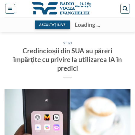
Skip
to
content
Loading ...
ASCULTAȚI LIVE
STIRI
Credincioșii din SUA au păreri
împărțite cu privire la utilizarea IA în
predici