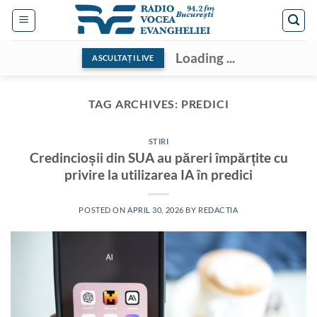
Skip
to
content
Loading ...
ASCULTAȚI LIVE
TAG ARCHIVES:
PREDICI
STIRI
Credincioșii din SUA au păreri împărțite cu
privire la utilizarea IA în predici
POSTED ON
APRIL 30, 2026
BY
REDACTIA