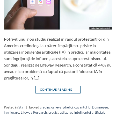
Potrivit unui nou studiu realizat în rândul protestanților din
America, credincioșii au păreri împărțite cu privire la
utilizarea inteligenței artificiale (IA) în predici, iar majoritatea
sunt îngrijorați de influența acesteia asupra creștinismului.
Sondajul, realizat de Lifeway Research, a constatat că 44% nu
aveau nicio problemă cu faptul că pastorii folosesc IA în
pregătirea lor, în […]
CONTINUE READING
→
Posted in
Stiri
|
Tagged
credinciosi evanghelici
,
cuvantul lui Dumnezeu
,
ingrijorare
,
Lifeway Research
,
predici
,
utilizarea inteligentei artificiale