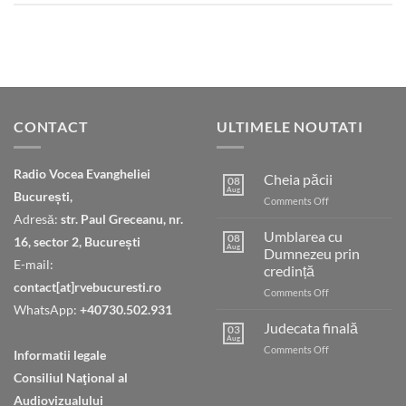
CONTACT
ULTIMELE NOUTATI
Radio Vocea Evangheliei
Cheia păcii
08
Aug
București,
on
Comments Off
Cheia
Adresă:
str. Paul Greceanu, nr.
păcii
Umblarea cu
08
16, sector 2, București
Aug
Dumnezeu prin
E-mail:
credință
contact[at]rvebucuresti.ro
on
Comments Off
Umblarea
WhatsApp:
+40730.502.931
cu
Judecata finală
03
Dumnezeu
Aug
on
Comments Off
Informatii legale
prin
Judecata
credință
Consiliul Naţional al
finală
Audiovizualului