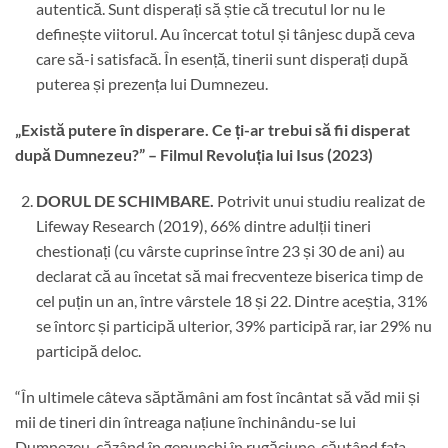
autentică. Sunt disperați să știe că trecutul lor nu le
definește viitorul. Au încercat totul și tânjesc după ceva
care să-i satisfacă. În esență, tinerii sunt disperați după
puterea și prezența lui Dumnezeu.
„Există putere în disperare. Ce ți-ar trebui să fii disperat
după Dumnezeu?” – Filmul Revoluția lui Isus (2023)
DORUL DE SCHIMBARE.
Potrivit unui studiu realizat de
Lifeway Research (2019), 66% dintre adulții tineri
chestionați (cu vârste cuprinse între 23 și 30 de ani) au
declarat că au încetat să mai frecventeze biserica timp de
cel puțin un an, între vârstele 18 și 22. Dintre aceștia, 31%
se întorc și participă ulterior, 39% participă rar, iar 29% nu
participă deloc.
“În ultimele câteva săptămâni am fost încântat să văd mii și
mii de tineri din întreaga națiune închinându-se lui
Dumnezeu, căzând în genunchi în rugăciune, căutând fața