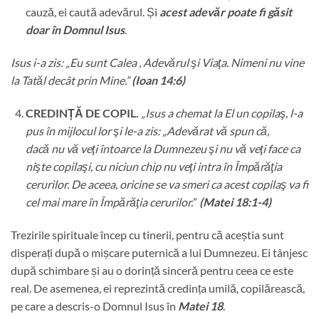
cauză, ei caută adevărul. Și
acest adevăr poate fi găsit
doar în Domnul Isus
.
Isus i-a zis:
„Eu sunt Calea
, Adevărul
şi Viaţa. Nimeni
nu vine
la Tatăl decât prin Mine.
”
(Ioan 14:6)
CREDINȚĂ DE COPIL.
„Isus a chemat la El un copilaş, l-a
pus în mijlocul lor şi le-a zis: „Adevărat vă spun că,
dacă nu vă veţi întoarce la Dumnezeu şi nu vă veţi face ca
nişte copilaşi, cu niciun chip nu veţi intra în Împărăţia
cerurilor. De aceea, oricine se va smeri ca acest copilaş va fi
cel mai mare în Împărăţia cerurilor.
”
(Matei 18:1-4)
Trezirile spirituale încep cu tinerii, pentru că aceștia sunt
disperați după o mișcare puternică a lui Dumnezeu. Ei tânjesc
după schimbare și au o dorință sinceră pentru ceea ce este
real. De asemenea, ei reprezintă credința umilă, copilărească,
pe care a descris-o Domnul Isus în
Matei 18
.