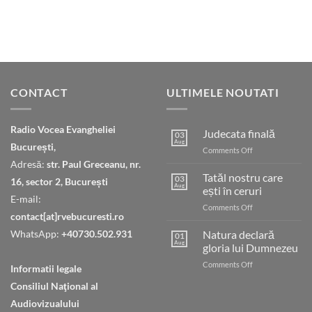
CONTACT
ULTIMELE NOUTATI
Radio Vocea Evangheliei
Judecata finală
03
Aug
București,
on
Comments Off
Judecata
Adresă:
str. Paul Greceanu, nr.
finală
Tatăl nostru care
03
16, sector 2, București
Aug
ești în ceruri
E-mail:
on
Comments Off
contact[at]rvebucuresti.ro
Tatăl
nostru
WhatsApp:
+40730.502.931
Natura declară
01
care
Aug
gloria lui Dumnezeu
ești
on
Comments Off
în
Informatii legale
Natura
ceruri
Consiliul Naţional al
declară
gloria
Audiovizualului
lui