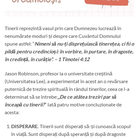
Tinerii reprezintă vasul prin care Dumnezeu lucrează în
nenumărate moduri și despre care Cuvântul Domnului
spune astfel: “
Nimeni să nu-ți disprețuiască tinerețea, ci fii o
pildă pentru credincioși: în vorbire, în purtare, în dragoste,
în credință, în curăție”. – 1 Timotei 4:12
Jason Robinson, profesor la o universitate creștină
(Universitatea Lee), a experimentat în acest an o revărsare
puternică de trezire spirituală în rândul tinerilor, ceea ce l-a
determinat să se întrebe:
„De ce atâtea treziri par să
înceapă cu tinerii?
” Iată patru motive concluzionate de
acesta:
DISPERARE.
Tinerii sunt disperați să-și cunoască scopul
în viață. Sunt disperați după speranță și după dragoste