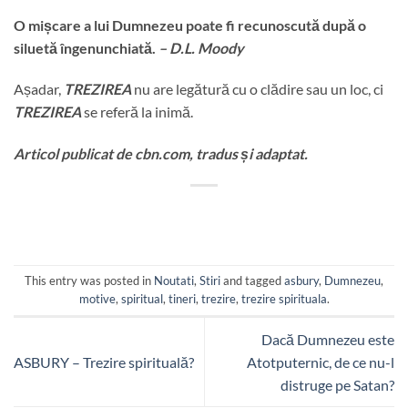
O mișcare a lui Dumnezeu poate fi recunoscută după o
siluetă îngenunchiată.
– D.L. Moody
Așadar,
TREZIREA
nu are legătură cu o clădire sau un loc, ci
TREZIREA
se referă la inimă.
Articol publicat de cbn.com, tradus și adaptat.
This entry was posted in
Noutati
,
Stiri
and tagged
asbury
,
Dumnezeu
,
motive
,
spiritual
,
tineri
,
trezire
,
trezire spirituala
.
Dacă Dumnezeu este
ASBURY – Trezire spirituală?
Atotputernic, de ce nu-l
distruge pe Satan?