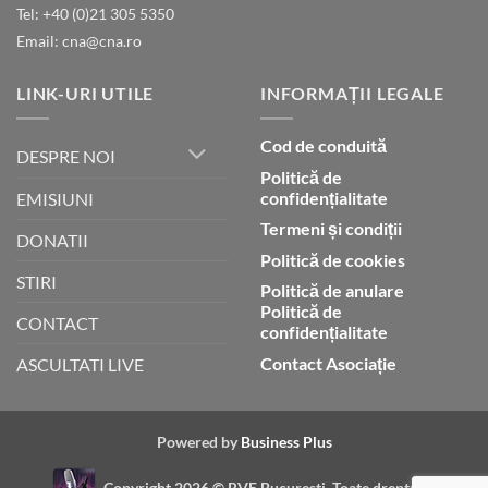
Tel: +40 (0)21 305 5350
Dumnezeu
Email: cna@cna.ro
LINK-URI UTILE
INFORMAȚII LEGALE
Cod de conduită
DESPRE NOI
Politică de
confidențialitate
EMISIUNI
Termeni și condiții
DONATII
Politică de cookies
STIRI
Politică de anulare
Politică de
CONTACT
confidențialitate
Contact Asociație
ASCULTATI LIVE
Powered by
Business Plus
Copyright 2026 ©
RVE Bucuresti. Toate drepturile