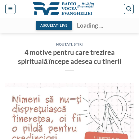
Skip
to
content
Loading ...
ASCULTAȚI LIVE
NOUTATI
,
STIRI
4 motive pentru care trezirea
spirituală începe adesea cu tinerii