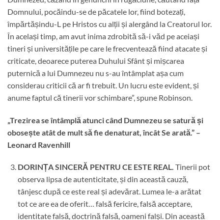
Domnului, pocăindu-se de păcatele lor, fiind botezați,
împărtășindu-L pe Hristos cu alții și alergând la Creatorul lor.
În același timp, am avut inima zdrobită să-i văd pe aceiași
tineri și universitățile pe care le frecventează fiind atacate și
criticate, deoarece puterea Duhului Sfânt și mișcarea
puternică a lui Dumnezeu nu s-au întâmplat așa cum
considerau criticii că ar fi trebuit. Un lucru este evident, și
anume faptul că tinerii vor schimbare”, spune Robinson.
„Trezirea se întâmplă atunci când Dumnezeu se satură și
obosește atât de mult să fie denaturat, încât Se arată.” –
Leonard Ravenhill
DORINȚA SINCERĂ PENTRU CE ESTE REAL.
Tinerii pot
observa lipsa de autenticitate, și din această cauză,
tânjesc după ce este real și adevărat. Lumea le-a arătat
tot ce are ea de oferit… falsă fericire, falsă acceptare,
identitate falsă, doctrină falsă, oameni falși. Din această