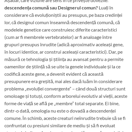
Așadar, care viziune are sens în ce privește dovezile:
descendența comună sau Designerul comun?
Luați în
considerare că evoluționiștii au presupus, pe baza credinței
lor, că designul comun înseamnă descendență comună, că
modelele genetice care construiesc diferite caracteristici
(cum ar fi membrele vertebratelor) ar fi analoage între
grupuri presupus înrudite (adică aproximativ aceleași gene,
în locuri identice, ar construi aceleași caracteristici). Dar, pe
măsură ce tehnologia și știința au avansat pentru a permite
oamenilor de știință să se uite la genele individuale și la ce
codifică aceste gene, a devenit evident că această
presupunere era greșită, mai ales dacă luăm în considerare
problema „evoluției convergente” – când două structuri sunt
omoloage și totuși, conform arborelui evolutiv al vieții, aceste
forme de viață se află pe „membre” total separate. Ei bine,
dintr-o dată, omologia nu este o dovadă a descendenței
comune. În schimb, aceste creaturi neînrudite trebuie să se fi
confruntat cu presiuni similare de mediu și să fi evoluat