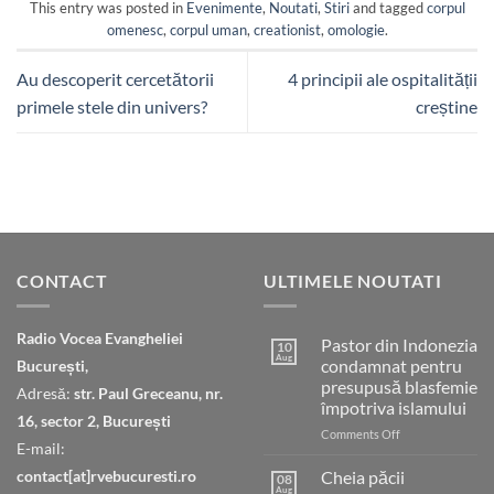
This entry was posted in
Evenimente
,
Noutati
,
Stiri
and tagged
corpul
omenesc
,
corpul uman
,
creationist
,
omologie
.
Au descoperit cercetătorii
4 principii ale ospitalității
primele stele din univers?
creștine
CONTACT
ULTIMELE NOUTATI
Radio Vocea Evangheliei
Pastor din Indonezia
10
Aug
condamnat pentru
București,
presupusă blasfemie
Adresă:
str. Paul Greceanu, nr.
împotriva islamului
16, sector 2, București
on
Comments Off
E-mail:
Pastor
din
contact[at]rvebucuresti.ro
Cheia păcii
08
Indonezia
Aug