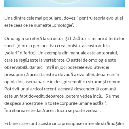
Una dintre cele mai populare „dovezi” pentru teoria evoluției
este ceea ce se numește „omologie”.
Omologia se referă la structuri și trăsături similare diferitelor
specii (dintr-o perspectivă creaționistă, aceasta ar fi la
„soiuri” diferite). Un exemplu din manuale este antebrațul,
care se regăsește la vertebrate. O astfel de omologie este
observabilă, dar aici intră în joc ipotezele evolutive: ei
presupun că aceasta este o dovadă a evoluției, deoarece, în
opinia lor, asemănările în design semnifică strămoși comuni.
Potrivit unui articol recent, această descendență comună
este un fapt dovedit, deoarece „putem vedea încă… 5 urme
de specii ancestrale în toate corpurile umane astăzi”.
Întrebarea este dacă acest lucru se poate vedea…
Ei bine, care sunt aceste cinci presupuse urme ale strămoșilor