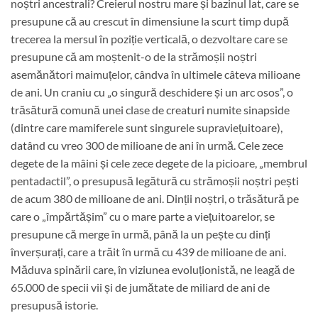
noștri ancestrali? Creierul nostru mare și bazinul lat, care se
presupune că au crescut în dimensiune la scurt timp după
trecerea la mersul în poziție verticală, o dezvoltare care se
presupune că am moștenit-o de la strămoșii noștri
asemănători maimuțelor, cândva în ultimele câteva milioane
de ani. Un craniu cu „o singură deschidere și un arc osos”, o
trăsătură comună unei clase de creaturi numite sinapside
(dintre care mamiferele sunt singurele supraviețuitoare),
datând cu vreo 300 de milioane de ani în urmă. Cele zece
degete de la mâini și cele zece degete de la picioare, „membrul
pentadactil”, o presupusă legătură cu strămoșii noștri pești
de acum 380 de milioane de ani. Dinții noștri, o trăsătură pe
care o „împărtășim” cu o mare parte a viețuitoarelor, se
presupune că merge în urmă, până la un pește cu dinți
înverșurați, care a trăit în urmă cu 439 de milioane de ani.
Măduva spinării care, în viziunea evoluționistă, ne leagă de
65.000 de specii vii și de jumătate de miliard de ani de
presupusă istorie.