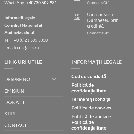
WhatsApp:
+40730.502.931
on
Comments Off
condamnat
Cheia
pentru
păcii
Umblarea cu
presupusă
08
Informatii legale
Aug
Dumnezeu prin
blasfemie
împotriva
Consiliul Naţional al
credință
islamului
Audiovizualului
on
Comments Off
Umblarea
Tel: +40 (0)21 305 5350
cu
Email: cna@cna.ro
Dumnezeu
prin
credință
LINK-URI UTILE
INFORMAȚII LEGALE
Cod de conduită
DESPRE NOI
Politică de
confidențialitate
EMISIUNI
Termeni și condiții
DONATII
Politică de cookies
STIRI
Politică de anulare
Politică de
CONTACT
confidențialitate