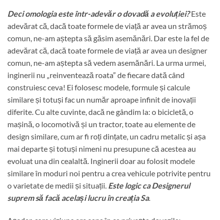
Deci omologia este într-adevăr o dovadă a evoluției?
Este
adevărat că, dacă toate formele de viață ar avea un strămoș
comun, ne-am aștepta să găsim asemănări. Dar este la fel de
adevărat că, dacă toate formele de viață ar avea un designer
comun, ne-am aștepta să vedem asemănări. La urma urmei,
inginerii nu „reinventează roata” de fiecare dată când
construiesc ceva! Ei folosesc modele, formule și calcule
similare și totuși fac un număr aproape infinit de inovații
diferite. Cu alte cuvinte, dacă ne gândim la: o bicicletă, o
mașină, o locomotivă și un tractor, toate au elemente de
design similare, cum ar fi roți dințate, un cadru metalic și așa
mai departe și totuși nimeni nu presupune că acestea au
evoluat una din cealaltă. Inginerii doar au folosit modele
similare în moduri noi pentru a crea vehicule potrivite pentru
o varietate de medii și situații.
Este logic ca Designerul
suprem să facă același lucru în creația Sa
.