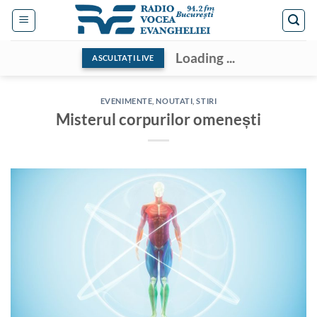
Skip
to
content
Loading ...
ASCULTAȚI LIVE
EVENIMENTE
,
NOUTATI
,
STIRI
Misterul corpurilor omenești