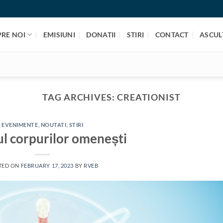
PRE NOI
EMISIUNI
DONATII
STIRI
CONTACT
ASCULT
TAG ARCHIVES:
CREATIONIST
EVENIMENTE
,
NOUTATI
,
STIRI
ul corpurilor omenești
TED ON
FEBRUARY 17, 2023
BY
RVEB