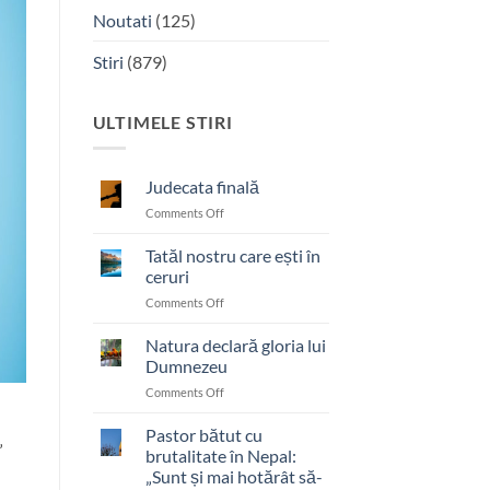
Noutati
(125)
Stiri
(879)
ULTIMELE STIRI
Judecata finală
on
Comments Off
Judecata
finală
Tatăl nostru care ești în
ceruri
on
Comments Off
Tatăl
nostru
Natura declară gloria lui
care
Dumnezeu
ești
on
Comments Off
în
Natura
ceruri
declară
Pastor bătut cu
”
gloria
brutalitate în Nepal:
lui
„Sunt și mai hotărât să-
Dumnezeu