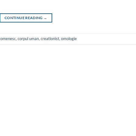
CONTINUE READING
→
l omenesc
,
corpul uman
,
creationist
,
omologie