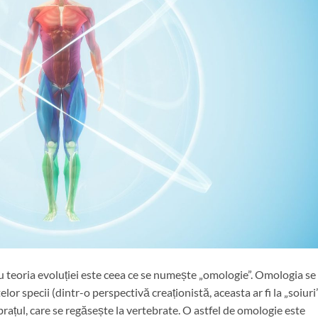
u teoria evoluției este ceea ce se numește „omologie”. Omologia se
telor specii (dintr-o perspectivă creaționistă, aceasta ar fi la „soiuri
rațul, care se regăsește la vertebrate. O astfel de omologie este