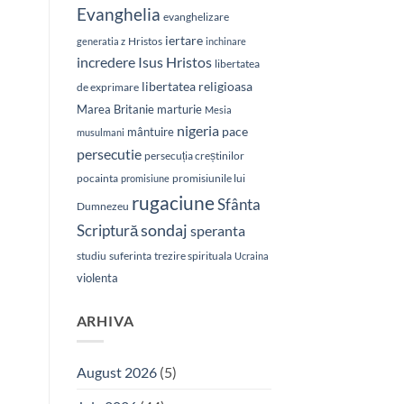
Evanghelia
evanghelizare
iertare
Hristos
generatia z
inchinare
Isus Hristos
incredere
libertatea
libertatea religioasa
de exprimare
Marea Britanie
marturie
Mesia
nigeria
pace
mântuire
musulmani
persecutie
persecuția creștinilor
pocainta
promisiunile lui
promisiune
rugaciune
Sfânta
Dumnezeu
sondaj
Scriptură
speranta
studiu
suferinta
trezire spirituala
Ucraina
violenta
ARHIVA
August 2026
(5)