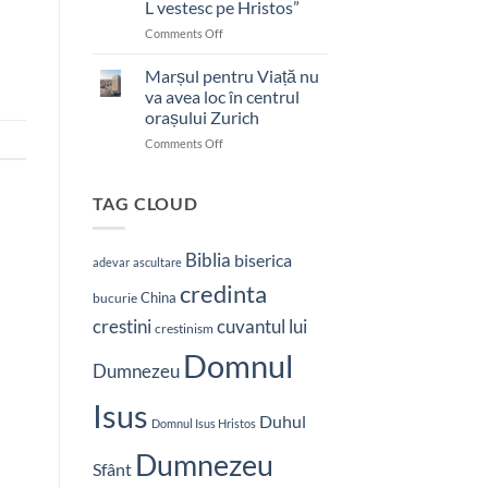
L vestesc pe Hristos”
on
Comments Off
Pastor
bătut
Marșul pentru Viață nu
cu
va avea loc în centrul
brutalitate
orașului Zurich
în
on
Comments Off
Nepal:
Marșul
„Sunt
pentru
și
Viață
mai
TAG CLOUD
nu
hotărât
va
să-
avea
L
Biblia
biserica
adevar
ascultare
loc
vestesc
credinta
în
pe
China
bucurie
centrul
Hristos”
crestini
cuvantul lui
orașului
crestinism
Zurich
Domnul
Dumnezeu
Isus
Duhul
Domnul Isus Hristos
Dumnezeu
Sfânt