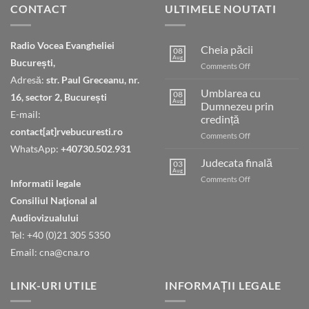
CONTACT
ULTIMELE NOUTATI
Radio Vocea Evangheliei
Cheia păcii
08
Aug
București,
on
Comments Off
Cheia
Adresă:
str. Paul Greceanu, nr.
păcii
Umblarea cu
08
16, sector 2, București
Aug
Dumnezeu prin
E-mail:
credință
contact[at]rvebucuresti.ro
on
Comments Off
Umblarea
WhatsApp:
+40730.502.931
cu
Judecata finală
03
Dumnezeu
Aug
on
Comments Off
Informatii legale
prin
Judecata
credință
Consiliul Naţional al
finală
Audiovizualului
Tel: +40 (0)21 305 5350
Email: cna@cna.ro
LINK-URI UTILE
INFORMAȚII LEGALE