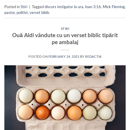
Posted in
Stiri
|
Tagged
discurs instigator la ura
,
Ioan 3:16
,
Mick Fleming
,
pastor
,
politist
,
verset biblic
STIRI
Ouă Aldi vândute cu un verset biblic tipărit
pe ambalaj
POSTED ON
FEBRUARY 24, 2025
BY
REDACTIA