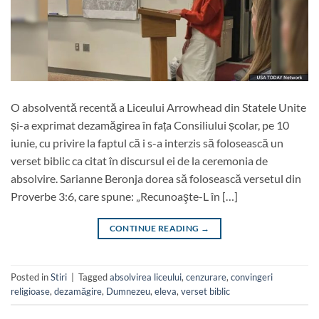
O absolventă recentă a Liceului Arrowhead din Statele Unite
și-a exprimat dezamăgirea în fața Consiliului școlar, pe 10
iunie, cu privire la faptul că i s-a interzis să folosească un
verset biblic ca citat în discursul ei de la ceremonia de
absolvire. Sarianne Beronja dorea să folosească versetul din
Proverbe 3:6, care spune: „Recunoaşte-L în […]
CONTINUE READING
→
Posted in
Stiri
|
Tagged
absolvirea liceului
,
cenzurare
,
convingeri
religioase
,
dezamăgire
,
Dumnezeu
,
eleva
,
verset biblic