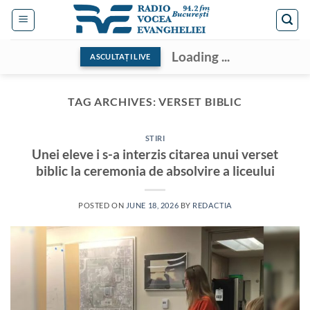
Skip
to
content
Loading ...
ASCULTAȚI LIVE
TAG ARCHIVES:
VERSET BIBLIC
STIRI
Unei eleve i s-a interzis citarea unui verset
biblic la ceremonia de absolvire a liceului
POSTED ON
JUNE 18, 2026
BY
REDACTIA