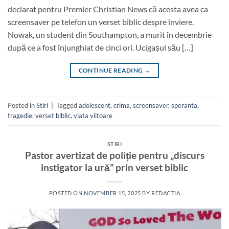
declarat pentru Premier Christian News că acesta avea ca
screensaver pe telefon un verset biblic despre înviere.
Nowak, un student din Southampton, a murit în decembrie
după ce a fost înjunghiat de cinci ori. Ucigașul său […]
CONTINUE READING
→
Posted in
Stiri
|
Tagged
adolescent
,
crima
,
screensaver
,
speranta
,
tragedie
,
verset biblic
,
viata viitoare
STIRI
Pastor avertizat de poliție pentru „discurs
instigator la ură” prin verset biblic
POSTED ON
NOVEMBER 15, 2025
BY
REDACTIA