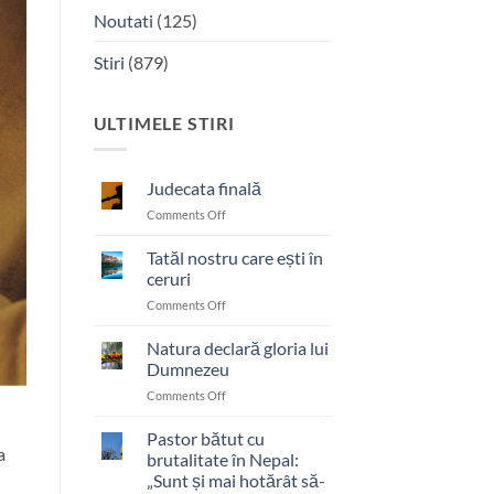
Noutati
(125)
Stiri
(879)
ULTIMELE STIRI
Judecata finală
on
Comments Off
Judecata
finală
Tatăl nostru care ești în
ceruri
on
Comments Off
Tatăl
nostru
Natura declară gloria lui
care
Dumnezeu
ești
on
Comments Off
în
Natura
ceruri
declară
Pastor bătut cu
a
gloria
brutalitate în Nepal:
lui
„Sunt și mai hotărât să-
Dumnezeu