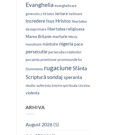
Evanghelia
evanghelizare
iertare
Hristos
generatia z
inchinare
Isus Hristos
incredere
libertatea
libertatea religioasa
de exprimare
Marea Britanie
marturie
Mesia
nigeria
pace
mântuire
musulmani
persecutie
persecuția creștinilor
pocainta
promisiunile lui
promisiune
rugaciune
Sfânta
Dumnezeu
sondaj
Scriptură
speranta
studiu
suferinta
trezire spirituala
Ucraina
violenta
ARHIVA
August 2026
(5)