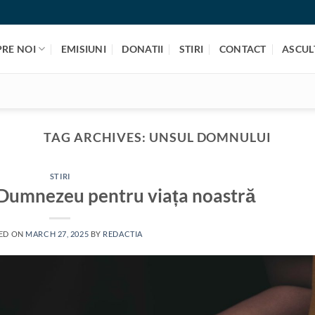
PRE NOI
EMISIUNI
DONATII
STIRI
CONTACT
ASCULT
TAG ARCHIVES:
UNSUL DOMNULUI
STIRI
i Dumnezeu pentru viața noastră
ED ON
MARCH 27, 2025
BY
REDACTIA