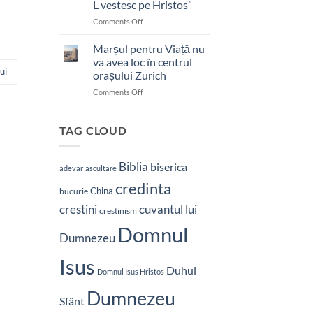
L vestesc pe Hristos”
on
Comments Off
Pastor
bătut
Marșul pentru Viață nu
cu
va avea loc în centrul
brutalitate
ui
orașului Zurich
în
on
Comments Off
Nepal:
Marșul
„Sunt
pentru
și
Viață
mai
TAG CLOUD
nu
hotărât
va
să-
avea
L
Biblia
biserica
adevar
ascultare
loc
vestesc
credinta
în
pe
China
bucurie
centrul
Hristos”
crestini
cuvantul lui
orașului
crestinism
Zurich
Domnul
Dumnezeu
Isus
Duhul
Domnul Isus Hristos
Dumnezeu
Sfânt