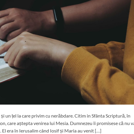
i un țel la care privim cu nerăbdare. Citim in Sfânta Scriptură, în
n, care aștepta venirea lui Mesia. Dumnezeu îi promisese că nu v
l era în Ierusalim când Iosif și Maria au venit […]