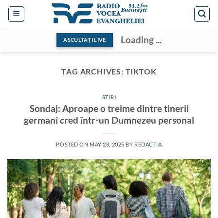
Skip
to
content
Loading ...
ASCULTAȚI LIVE
TAG ARCHIVES:
TIKTOK
STIRI
Sondaj: Aproape o treime dintre tinerii
germani cred într-un Dumnezeu personal
POSTED ON
MAY 28, 2025
BY
REDACTIA