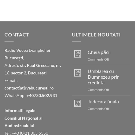
CONTACT
ULTIMELE NOUTATI
Radio Vocea Evangheliei
Cheia păcii
08
Aug
București,
on
Comments Off
Cheia
Adresă:
str. Paul Greceanu, nr.
păcii
Umblarea cu
08
16, sector 2, București
Aug
Dumnezeu prin
E-mail:
credință
contact[at]rvebucuresti.ro
on
Comments Off
Umblarea
WhatsApp:
+40730.502.931
cu
Judecata finală
03
Dumnezeu
Aug
on
Comments Off
Informatii legale
prin
Judecata
credință
Consiliul Naţional al
finală
Audiovizualului
Tel: +40 (0)21 305 5350