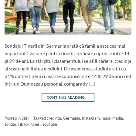
Sondajul Tinerii din Germania arată că familia este cea mai
importantă valoare pentru tinerii cu vârste cuprinse între 14
și 29 de ani. La sfârșitul clasamentului se află cariera, credința
și sustenabilitatea mediului. De asemenea, studiul arată că
31% dintre tinerii cu vârste cuprinse între 14 și 29 de ani cred
într-un Dumnezeu personal, comparativ […]
CONTINUE READING
→
Posted in
Stiri
|
Tagged
credinta
,
Germania
,
Instagram
,
mass-media
,
sondaj
,
TikTok
,
tineri
,
YouTube