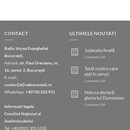
CONTACT
ULTIMELE NOUTATI
Radio Vocea Evangheliei
Judecata finală
03
Aug
București,
on
Comments Off
Judecata
Adresă:
str. Paul Greceanu, nr.
finală
Tatăl nostru care
03
16, sector 2, București
Aug
ești în ceruri
E-mail:
on
Comments Off
contact[at]rvebucuresti.ro
Tatăl
nostru
WhatsApp:
+40730.502.931
Natura declară
01
care
Aug
gloria lui Dumnezeu
ești
on
Comments Off
în
Informatii legale
Natura
ceruri
Consiliul Naţional al
declară
gloria
Audiovizualului
lui
Tel: +40 (0)21 305 5350
Dumnezeu