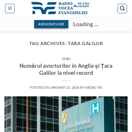
Skip
to
content
Loading ...
ASCULTAȚI LIVE
TAG ARCHIVES:
TARA GALILOR
STIRI
Numărul avorturilor în Anglia și Țara
Galilor la nivel record
POSTED ON
JANUARY 22, 2026
BY
REDACTIA