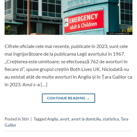
Cifrele oficiale cele mai recente, publicate în 2023, sunt cele
mai îngrijorătoare de la publicarea Legii avortului în 1967.
„Creșterea este uimitoare; se efectuează 762 de avorturi în
fiecare zi”, spune grupul creștin Both Lives UK. Niciodată nu
au existat atât de multe avorturi în Anglia și în Țara Galilor ca
în 2023. Anul s-a […]
CONTINUE READING
→
Posted in
Stiri
|
Tagged
Anglia
,
avort
,
avort la domiciliu
,
statistica
,
Tara
Galilor