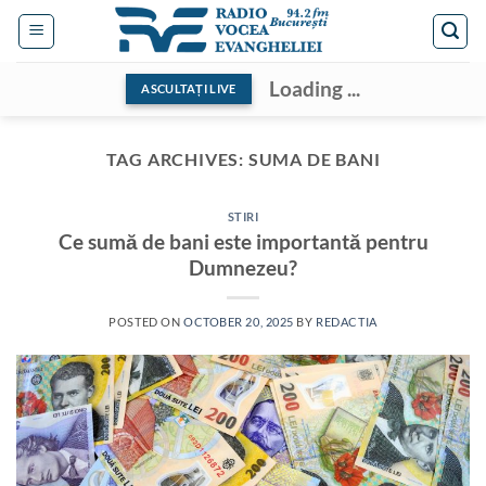
Skip
to
content
Loading ...
ASCULTAȚI LIVE
TAG ARCHIVES:
SUMA DE BANI
STIRI
Ce sumă de bani este importantă pentru
Dumnezeu?
POSTED ON
OCTOBER 20, 2025
BY
REDACTIA