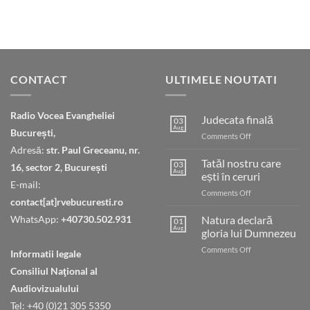
CONTACT
ULTIMELE NOUTATI
Radio Vocea Evangheliei
Judecata finală
03
Aug
București,
on
Comments Off
Judecata
Adresă:
str. Paul Greceanu, nr.
finală
Tatăl nostru care
03
16, sector 2, București
Aug
ești în ceruri
E-mail:
on
Comments Off
contact[at]rvebucuresti.ro
Tatăl
nostru
WhatsApp:
+40730.502.931
Natura declară
01
care
Aug
gloria lui Dumnezeu
ești
on
Comments Off
în
Informatii legale
Natura
ceruri
Consiliul Naţional al
declară
gloria
Audiovizualului
lui
Tel: +40 (0)21 305 5350
Dumnezeu