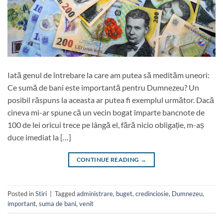
Iată genul de întrebare la care am putea să medităm uneori:
Ce sumă de bani este importantă pentru Dumnezeu? Un
posibil răspuns la aceasta ar putea fi exemplul următor. Dacă
cineva mi-ar spune că un vecin bogat împarte bancnote de
100 de lei oricui trece pe lângă el, fără nicio obligație, m-aș
duce imediat la […]
CONTINUE READING
→
Posted in
Stiri
|
Tagged
administrare
,
buget
,
credinciosie
,
Dumnezeu
,
important
,
suma de bani
,
venit