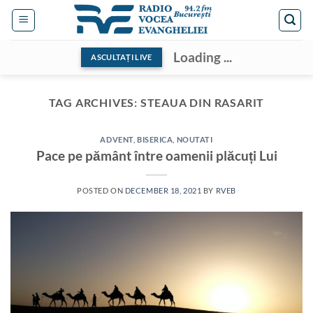
Skip
to
content
Loading ...
ASCULTAȚI LIVE
TAG ARCHIVES:
STEAUA DIN RASARIT
ADVENT
,
BISERICA
,
NOUTATI
Pace pe pământ între oamenii plăcuți Lui
POSTED ON
DECEMBER 18, 2021
BY
RVEB