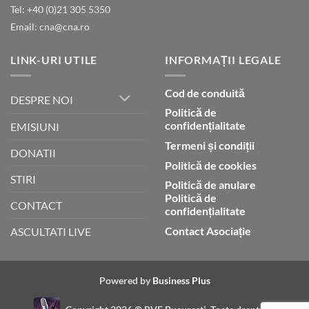
Tel: +40 (0)21 305 5350
Dumnezeu
Email: cna@cna.ro
LINK-URI UTILE
INFORMAȚII LEGALE
Cod de conduită
DESPRE NOI
Politică de
confidențialitate
EMISIUNI
Termeni și condiții
DONATII
Politică de cookies
STIRI
Politică de anulare
Politică de
CONTACT
confidențialitate
Contact Asociație
ASCULTATI LIVE
Powered by
Business Plus
Copyright 2026 ©
RVE Bucuresti. Toate drepturile