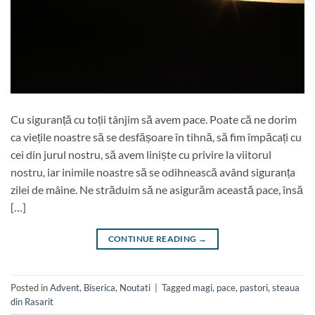
Cu siguranță cu toții tânjim să avem pace. Poate că ne dorim
ca viețile noastre să se desfășoare în tihnă, să fim împăcați cu
cei din jurul nostru, să avem liniște cu privire la viitorul
nostru, iar inimile noastre să se odihnească având siguranța
zilei de mâine. Ne străduim să ne asigurăm această pace, însă
[…]
CONTINUE READING
→
Posted in
Advent
,
Biserica
,
Noutati
|
Tagged
magi
,
pace
,
pastori
,
steaua
din Rasarit