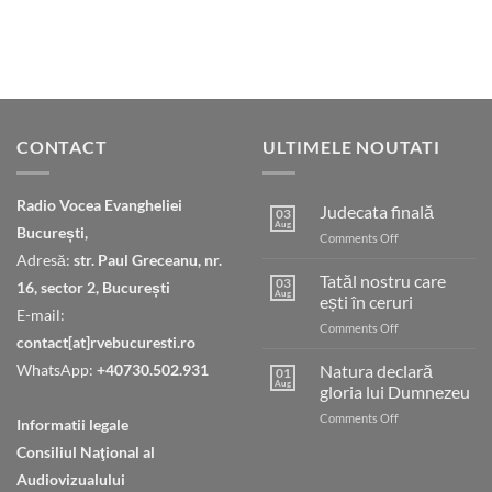
CONTACT
ULTIMELE NOUTATI
Radio Vocea Evangheliei
Judecata finală
03
Aug
București,
on
Comments Off
Judecata
Adresă:
str. Paul Greceanu, nr.
finală
Tatăl nostru care
03
16, sector 2, București
Aug
ești în ceruri
E-mail:
on
Comments Off
contact[at]rvebucuresti.ro
Tatăl
nostru
WhatsApp:
+40730.502.931
Natura declară
01
care
Aug
gloria lui Dumnezeu
ești
on
Comments Off
în
Informatii legale
Natura
ceruri
Consiliul Naţional al
declară
gloria
Audiovizualului
lui