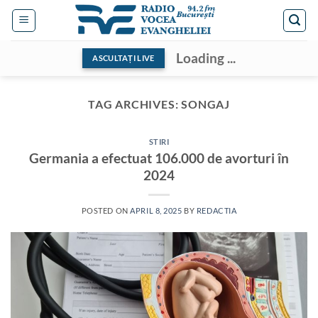
Skip
to
content
Loading ...
ASCULTAȚI LIVE
TAG ARCHIVES:
SONGAJ
STIRI
Germania a efectuat 106.000 de avorturi în
2024
POSTED ON
APRIL 8, 2025
BY
REDACTIA