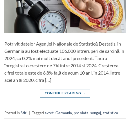
Potrivit datelor Agenției Naționale de Statistică Destatis, în
Germania au fost efectuate 106.000 întreruperi de sarcină în
2024, cu 0,2% mai mult decât anul precedent. Țara a
înregistrat o creștere de 7% între 2014 și 2024. Creșterea
cifrei totale este de 6,8% față de acum 10 ani, în 2014. Între
acel an și 2020, cifra […]
CONTINUE READING
→
Posted in
Stiri
|
Tagged
avort
,
Germania
,
pro viata
,
songaj
,
statistica