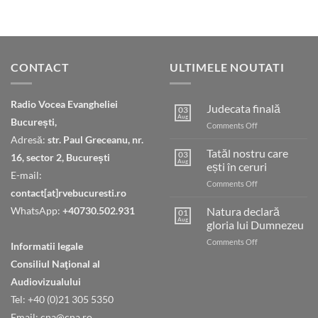
CONTACT
ULTIMELE NOUTATI
Radio Vocea Evangheliei
Judecata finală
03
Aug
București,
on
Comments Off
Judecata
Adresă:
str. Paul Greceanu, nr.
finală
Tatăl nostru care
03
16, sector 2, București
Aug
ești în ceruri
E-mail:
on
Comments Off
contact[at]rvebucuresti.ro
Tatăl
nostru
WhatsApp:
+40730.502.931
Natura declară
01
care
Aug
gloria lui Dumnezeu
ești
on
Comments Off
în
Informatii legale
Natura
ceruri
Consiliul Naţional al
declară
gloria
Audiovizualului
lui
Tel: +40 (0)21 305 5350
Dumnezeu
Email: cna@cna.ro