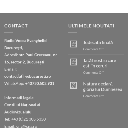
CONTACT
ULTIMELE NOUTATI
Radio Vocea Evangheliei
Judecata finală
03
Aug
București,
on
Comments Off
Judecata
Adresă:
str. Paul Greceanu, nr.
finală
Tatăl nostru care
03
16, sector 2, București
Aug
ești în ceruri
E-mail:
on
Comments Off
contact[at]rvebucuresti.ro
Tatăl
nostru
WhatsApp:
+40730.502.931
Natura declară
01
care
Aug
gloria lui Dumnezeu
ești
on
Comments Off
în
Informatii legale
Natura
ceruri
Consiliul Naţional al
declară
gloria
Audiovizualului
lui
Tel: +40 (0)21 305 5350
Dumnezeu
Email: cna@cna.ro