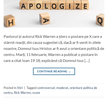
Pastorul și autorul Rick Warren a șters o postare pe X care a
stârnit reacții, din cauza sugestiei că, dacă ar fi venit în zilele
noastre, Domnul Isus Hristos ar fi avut o orientare politică de
centru. Marți, 11 februarie, Warren a publicat o postare în
care a citat Ioan 19:18, explicând că Domnul Isus […]
CONTINUE READING
→
Posted in
Stiri
|
Tagged
controversat
,
moderat
,
orientare politica de
centru
,
Rick Warren
,
scuze