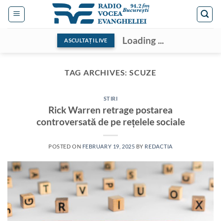
Skip
to
content
Loading ...
ASCULTAȚI LIVE
TAG ARCHIVES:
SCUZE
STIRI
Rick Warren retrage postarea
controversată de pe rețelele sociale
POSTED ON
FEBRUARY 19, 2025
BY
REDACTIA