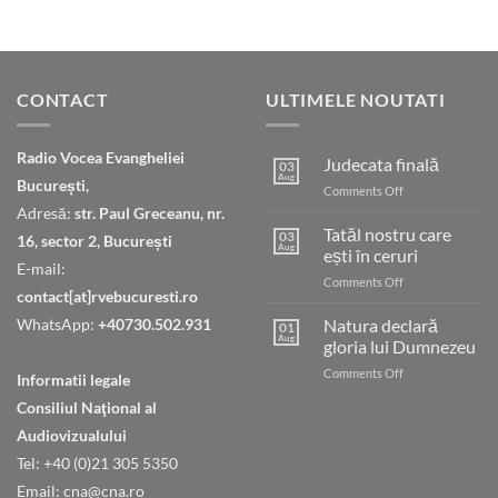
CONTACT
ULTIMELE NOUTATI
Radio Vocea Evangheliei
Judecata finală
03
Aug
București,
on
Comments Off
Judecata
Adresă:
str. Paul Greceanu, nr.
finală
Tatăl nostru care
03
16, sector 2, București
Aug
ești în ceruri
E-mail:
on
Comments Off
contact[at]rvebucuresti.ro
Tatăl
nostru
WhatsApp:
+40730.502.931
Natura declară
01
care
Aug
gloria lui Dumnezeu
ești
on
Comments Off
în
Informatii legale
Natura
ceruri
Consiliul Naţional al
declară
gloria
Audiovizualului
lui
Tel: +40 (0)21 305 5350
Dumnezeu
Email: cna@cna.ro