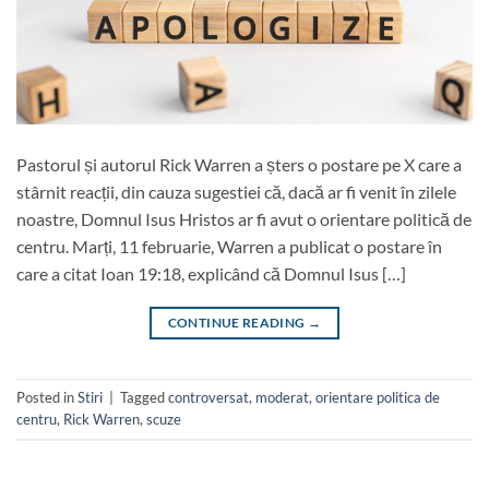
Pastorul și autorul Rick Warren a șters o postare pe X care a
stârnit reacții, din cauza sugestiei că, dacă ar fi venit în zilele
noastre, Domnul Isus Hristos ar fi avut o orientare politică de
centru. Marți, 11 februarie, Warren a publicat o postare în
care a citat Ioan 19:18, explicând că Domnul Isus […]
CONTINUE READING
→
Posted in
Stiri
|
Tagged
controversat
,
moderat
,
orientare politica de
centru
,
Rick Warren
,
scuze