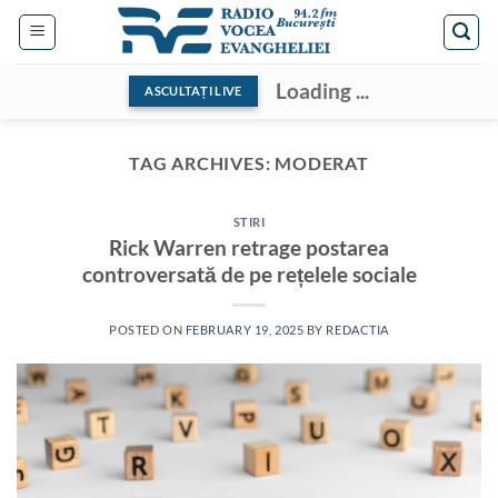
Skip
to
content
Loading ...
ASCULTAȚI LIVE
TAG ARCHIVES:
MODERAT
STIRI
Rick Warren retrage postarea
controversată de pe rețelele sociale
POSTED ON
FEBRUARY 19, 2025
BY
REDACTIA