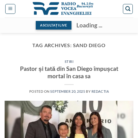
Skip
to
content
Loading ...
ASCULTAȚI LIVE
TAG ARCHIVES:
SAND DIEGO
STIRI
Pastor și tată din San Diego împușcat
mortal în casa sa
POSTED ON
SEPTEMBER 20, 2025
BY
REDACTIA