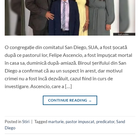
O congregație din comitatul San Diego, SUA, a fost șocată
după ce pastorul lor, Felipe Ascencio, a fost împușcat mortal
în casa sa, duminică după-amiază. Biroul șerifului din San
Diego a confirmat că au un suspect în arest, dar motivul
crimei nu a fost încă dezvăluit, cazul fiind în curs de
investigare. Ascencio, care a […]
CONTINUE READING
→
Posted in
Stiri
|
Tagged
marturie
,
pastor impuscat
,
predicator
,
Sand
Diego