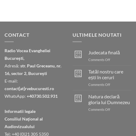
CONTACT
ULTIMELE NOUTATI
Radio Vocea Evangheliei
Judecata finală
03
Aug
București,
on
Comments Off
Judecata
Adresă:
str. Paul Greceanu, nr.
finală
Tatăl nostru care
03
16, sector 2, București
Aug
ești în ceruri
E-mail:
on
Comments Off
contact[at]rvebucuresti.ro
Tatăl
nostru
WhatsApp:
+40730.502.931
Natura declară
01
care
Aug
gloria lui Dumnezeu
ești
on
Comments Off
în
Informatii legale
Natura
ceruri
Consiliul Naţional al
declară
gloria
Audiovizualului
lui
Tel: +40 (0)21 305 5350
Dumnezeu