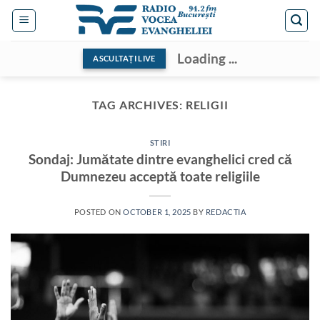
Skip
to
content
Loading ...
ASCULTAȚI LIVE
TAG ARCHIVES:
RELIGII
STIRI
Sondaj: Jumătate dintre evanghelici cred că
Dumnezeu acceptă toate religiile
POSTED ON
OCTOBER 1, 2025
BY
REDACTIA