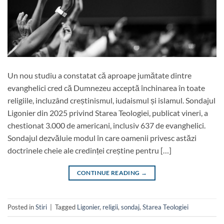
Un nou studiu a constatat că aproape jumătate dintre
evanghelici cred că Dumnezeu acceptă închinarea în toate
religiile, incluzând creștinismul, iudaismul și islamul. Sondajul
Ligonier din 2025 privind Starea Teologiei, publicat vineri, a
chestionat 3.000 de americani, inclusiv 637 de evanghelici.
Sondajul dezvăluie modul în care oamenii privesc astăzi
doctrinele cheie ale credinței creștine pentru […]
CONTINUE READING
→
Posted in
Stiri
|
Tagged
Ligonier
,
religii
,
sondaj
,
Starea Teologiei