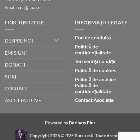
Dumnezeu
Email: cna@cna.ro
LINK-URI UTILE
INFORMAȚII LEGALE
Cod de conduită
DESPRE NOI
Politică de
confidențialitate
EMISIUNI
Termeni și condiții
DONATII
Politică de cookies
STIRI
Politică de anulare
Politică de
CONTACT
confidențialitate
Contact Asociație
ASCULTATI LIVE
Powered by
Business Plus
Copyright 2026 ©
RVE Bucuresti. Toate drepturile