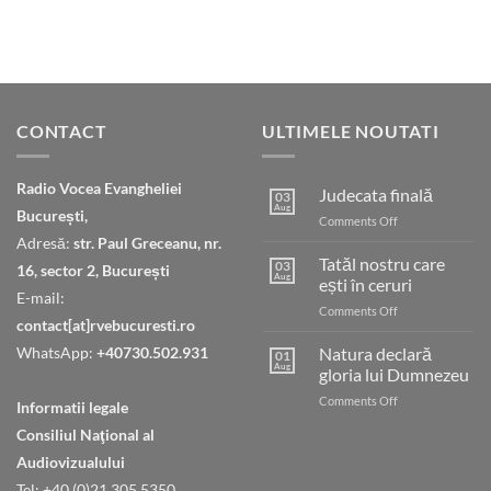
CONTACT
ULTIMELE NOUTATI
Radio Vocea Evangheliei
Judecata finală
03
Aug
București,
on
Comments Off
Judecata
Adresă:
str. Paul Greceanu, nr.
finală
Tatăl nostru care
03
16, sector 2, București
Aug
ești în ceruri
E-mail:
on
Comments Off
contact[at]rvebucuresti.ro
Tatăl
nostru
WhatsApp:
+40730.502.931
Natura declară
01
care
Aug
gloria lui Dumnezeu
ești
on
Comments Off
în
Informatii legale
Natura
ceruri
Consiliul Naţional al
declară
gloria
Audiovizualului
lui
Tel: +40 (0)21 305 5350