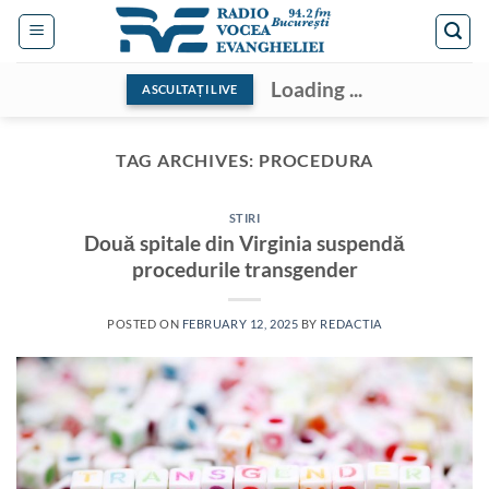
Skip
to
content
Loading ...
ASCULTAȚI LIVE
TAG ARCHIVES:
PROCEDURA
STIRI
Două spitale din Virginia suspendă
procedurile transgender
POSTED ON
FEBRUARY 12, 2025
BY
REDACTIA