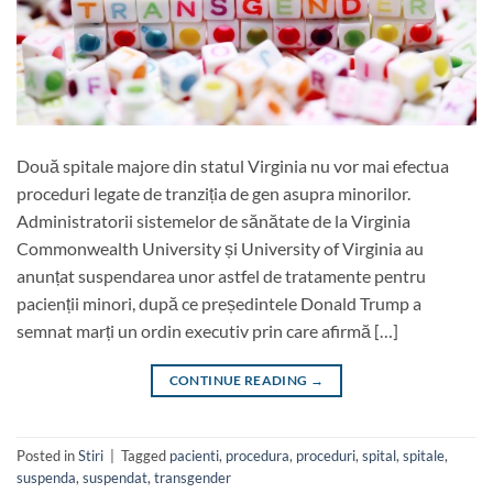
Două spitale majore din statul Virginia nu vor mai efectua
proceduri legate de tranziția de gen asupra minorilor.
Administratorii sistemelor de sănătate de la Virginia
Commonwealth University și University of Virginia au
anunțat suspendarea unor astfel de tratamente pentru
pacienții minori, după ce președintele Donald Trump a
semnat marți un ordin executiv prin care afirmă […]
CONTINUE READING
→
Posted in
Stiri
|
Tagged
pacienti
,
procedura
,
proceduri
,
spital
,
spitale
,
suspenda
,
suspendat
,
transgender