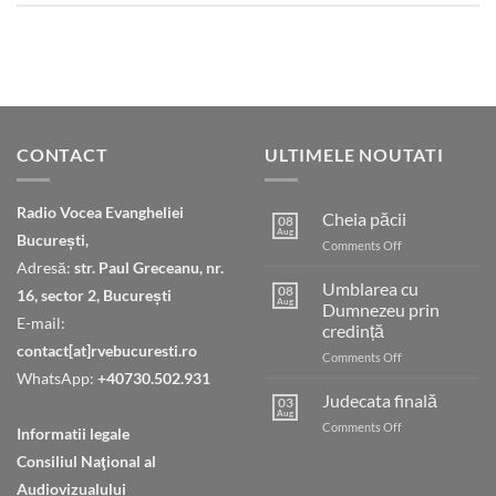
CONTACT
ULTIMELE NOUTATI
Radio Vocea Evangheliei
Cheia păcii
08
Aug
București,
on
Comments Off
Cheia
Adresă:
str. Paul Greceanu, nr.
păcii
Umblarea cu
08
16, sector 2, București
Aug
Dumnezeu prin
E-mail:
credință
contact[at]rvebucuresti.ro
on
Comments Off
Umblarea
WhatsApp:
+40730.502.931
cu
Judecata finală
03
Dumnezeu
Aug
on
Comments Off
Informatii legale
prin
Judecata
credință
Consiliul Naţional al
finală
Audiovizualului