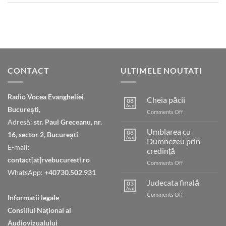
CONTACT
ULTIMELE NOUTATI
Radio Vocea Evangheliei
Cheia păcii
08
Aug
București,
on
Comments Off
Cheia
Adresă:
str. Paul Greceanu, nr.
păcii
Umblarea cu
08
16, sector 2, București
Aug
Dumnezeu prin
E-mail:
credință
contact[at]rvebucuresti.ro
on
Comments Off
Umblarea
WhatsApp:
+40730.502.931
cu
Judecata finală
03
Dumnezeu
Aug
on
Comments Off
Informatii legale
prin
Judecata
credință
Consiliul Naţional al
finală
Audiovizualului