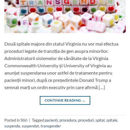
Două spitale majore din statul Virginia nu vor mai efectua
proceduri legate de tranziția de gen asupra minorilor.
Administratorii sistemelor de sănătate de la Virginia
Commonwealth University și University of Virginia au
anunțat suspendarea unor astfel de tratamente pentru
pacienții minori, după ce președintele Donald Trump a
semnat marți un ordin executiv prin care afirmă […]
CONTINUE READING
→
Posted in
Stiri
|
Tagged
pacienti
,
procedura
,
proceduri
,
spital
,
spitale
,
suspenda
,
suspendat
,
transgender