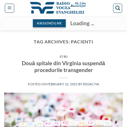
Skip
to
content
Loading ...
ASCULTAȚI LIVE
TAG ARCHIVES:
PACIENTI
STIRI
Două spitale din Virginia suspendă
procedurile transgender
POSTED ON
FEBRUARY 12, 2025
BY
REDACTIA