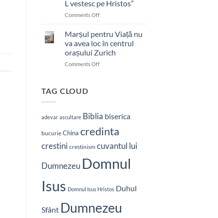
L vestesc pe Hristos”
on
Comments Off
Pastor
bătut
Marșul pentru Viață nu
cu
va avea loc în centrul
brutalitate
orașului Zurich
în
on
Comments Off
Nepal:
Marșul
„Sunt
pentru
și
Viață
mai
TAG CLOUD
nu
hotărât
va
să-
avea
L
Biblia
biserica
adevar
ascultare
loc
vestesc
credinta
în
pe
China
bucurie
centrul
Hristos”
crestini
cuvantul lui
orașului
crestinism
Zurich
Domnul
Dumnezeu
Isus
Duhul
Domnul Isus Hristos
Dumnezeu
Sfânt