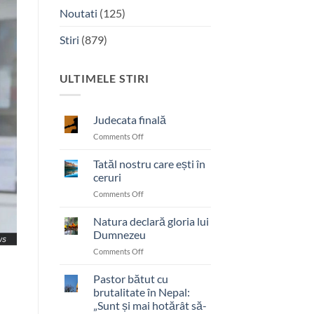
Noutati
(125)
Stiri
(879)
ULTIMELE STIRI
Judecata finală
on
Comments Off
Judecata
finală
Tatăl nostru care ești în
ceruri
on
Comments Off
Tatăl
nostru
Natura declară gloria lui
care
Dumnezeu
ești
on
Comments Off
în
Natura
ceruri
declară
Pastor bătut cu
gloria
brutalitate în Nepal:
lui
„Sunt și mai hotărât să-
Dumnezeu