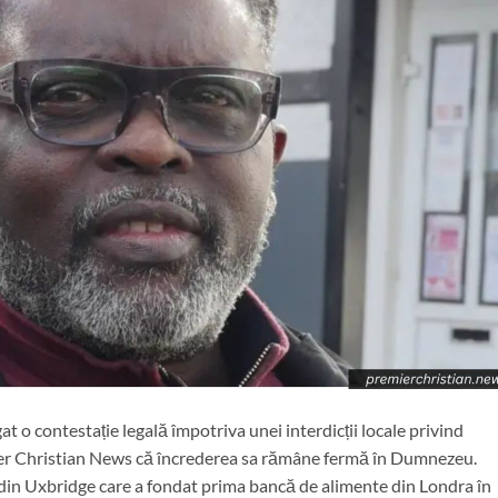
gat o contestație legală împotriva unei interdicții locale privind
ier Christian News că încrederea sa rămâne fermă în Dumnezeu.
din Uxbridge care a fondat prima bancă de alimente din Londra în