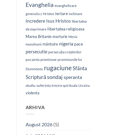
Evanghelia
evanghelizare
iertare
Hristos
generatia z
inchinare
Isus Hristos
incredere
libertatea
libertatea religioasa
de exprimare
Marea Britanie
marturie
Mesia
nigeria
pace
mântuire
musulmani
persecutie
persecuția creștinilor
pocainta
promisiunile lui
promisiune
rugaciune
Sfânta
Dumnezeu
sondaj
Scriptură
speranta
studiu
suferinta
trezire spirituala
Ucraina
violenta
ARHIVA
August 2026
(5)