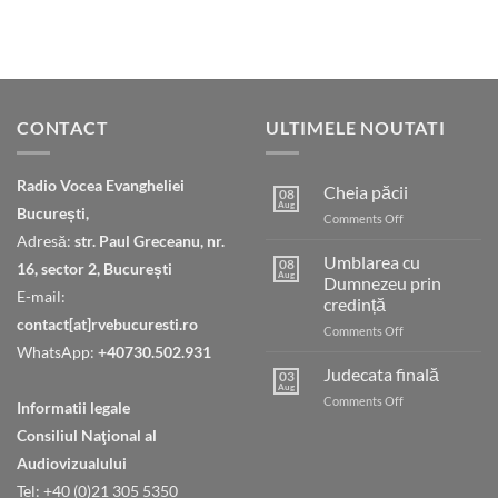
CONTACT
ULTIMELE NOUTATI
Radio Vocea Evangheliei
Cheia păcii
08
Aug
București,
on
Comments Off
Cheia
Adresă:
str. Paul Greceanu, nr.
păcii
Umblarea cu
08
16, sector 2, București
Aug
Dumnezeu prin
E-mail:
credință
contact[at]rvebucuresti.ro
on
Comments Off
Umblarea
WhatsApp:
+40730.502.931
cu
Judecata finală
03
Dumnezeu
Aug
on
Comments Off
Informatii legale
prin
Judecata
credință
Consiliul Naţional al
finală
Audiovizualului
Tel: +40 (0)21 305 5350