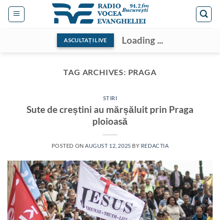
Skip
to
content
Loading ...
ASCULTAȚI LIVE
TAG ARCHIVES:
PRAGA
STIRI
Sute de creștini au mărșăluit prin Praga
ploioasă
POSTED ON
AUGUST 12, 2025
BY
REDACTIA