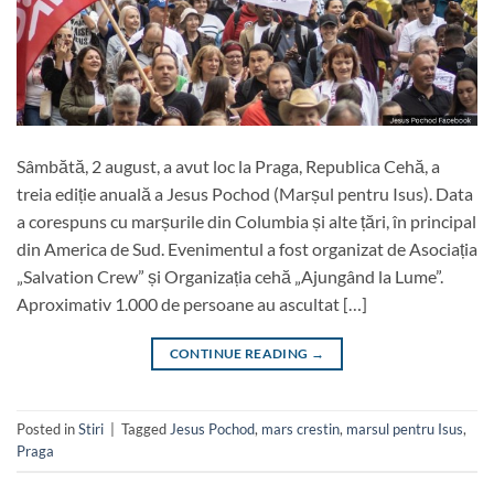
Sâmbătă, 2 august, a avut loc la Praga, Republica Cehă, a
treia ediție anuală a Jesus Pochod (Marșul pentru Isus). Data
a corespuns cu marșurile din Columbia și alte țări, în principal
din America de Sud. Evenimentul a fost organizat de Asociația
„Salvation Crew” și Organizația cehă „Ajungând la Lume”.
Aproximativ 1.000 de persoane au ascultat […]
CONTINUE READING
→
Posted in
Stiri
|
Tagged
Jesus Pochod
,
mars crestin
,
marsul pentru Isus
,
Praga