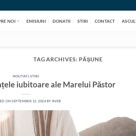
PRE NOI
EMISIUNI
DONATII
STIRI
CONTACT
ASCULT
TAG ARCHIVES:
PĂȘUNE
NOUTATI
,
STIRI
rațele iubitoare ale Marelui Păstor
TED ON
SEPTEMBER 12, 2024
BY
RVEB