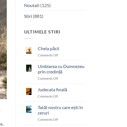
Noutati
(125)
Stiri
(881)
ULTIMELE STIRI
Cheia păcii
on
Comments Off
Cheia
păcii
Umblarea cu Dumnezeu
prin credință
on
Comments Off
Umblarea
cu
Judecata finală
Dumnezeu
on
Comments Off
prin
Judecata
credință
finală
Tatăl nostru care ești în
e
ceruri
on
Comments Off
e,
Tatăl