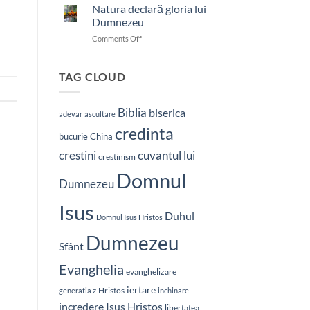
nostru
Natura declară gloria lui
care
Dumnezeu
ești
on
Comments Off
în
Natura
ceruri
declară
gloria
TAG CLOUD
lui
Dumnezeu
Biblia
biserica
adevar
ascultare
credinta
bucurie
China
crestini
cuvantul lui
crestinism
Domnul
Dumnezeu
Isus
Duhul
Domnul Isus Hristos
Dumnezeu
Sfânt
Evanghelia
evanghelizare
iertare
Hristos
generatia z
inchinare
Isus Hristos
incredere
libertatea