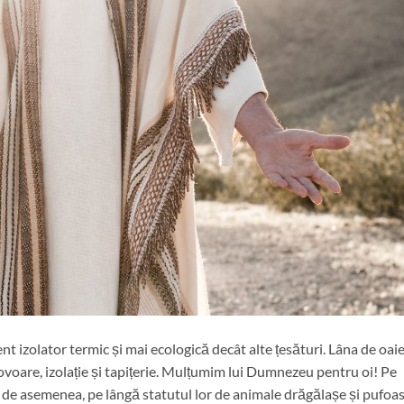
nt izolator termic și mai ecologică decât alte țesături. Lâna de oai
ovoare, izolație și tapițerie. Mulțumim lui Dumnezeu pentru oi! Pe
 și, de asemenea, pe lângă statutul lor de animale drăgălașe și pufoas