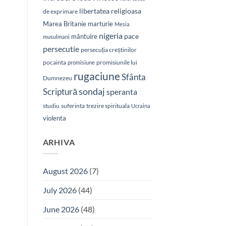
libertatea religioasa
de exprimare
Marea Britanie
marturie
Mesia
nigeria
pace
mântuire
musulmani
persecutie
persecuția creștinilor
pocainta
promisiunile lui
promisiune
rugaciune
Sfânta
Dumnezeu
sondaj
Scriptură
speranta
studiu
suferinta
trezire spirituala
Ucraina
violenta
ARHIVA
August 2026
(7)
July 2026
(44)
June 2026
(48)