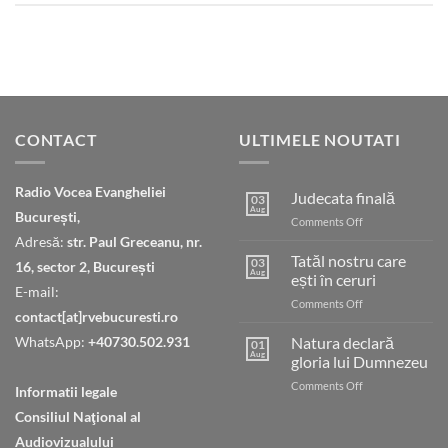
CONTACT
ULTIMELE NOUTATI
Radio Vocea Evangheliei
Judecata finală
03
Aug
București,
on
Comments Off
Judecata
Adresă:
str. Paul Greceanu, nr.
finală
Tatăl nostru care
03
16, sector 2, București
Aug
ești în ceruri
E-mail:
on
Comments Off
contact[at]rvebucuresti.ro
Tatăl
nostru
WhatsApp:
+40730.502.931
Natura declară
01
care
Aug
gloria lui Dumnezeu
ești
on
Comments Off
în
Informatii legale
Natura
ceruri
Consiliul Naţional al
declară
gloria
Audiovizualului