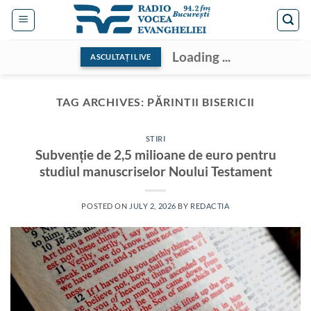
Skip
to
content
Loading ...
ASCULTAȚI LIVE
TAG ARCHIVES:
PĂRINTII BISERICII
STIRI
Subvenție de 2,5 milioane de euro pentru
studiul manuscriselor Noului Testament
POSTED ON
JULY 2, 2026
BY
REDACTIA