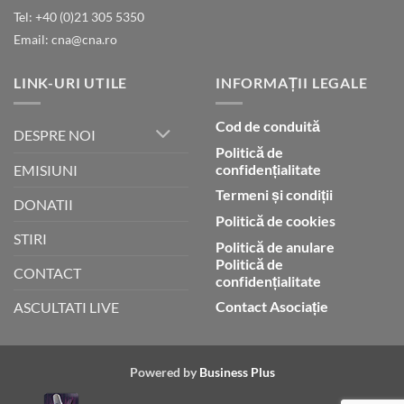
lui
Tel: +40 (0)21 305 5350
Dumnezeu
Email: cna@cna.ro
LINK-URI UTILE
INFORMAȚII LEGALE
Cod de conduită
DESPRE NOI
Politică de
confidențialitate
EMISIUNI
Termeni și condiții
DONATII
Politică de cookies
STIRI
Politică de anulare
Politică de
CONTACT
confidențialitate
Contact Asociație
ASCULTATI LIVE
Powered by
Business Plus