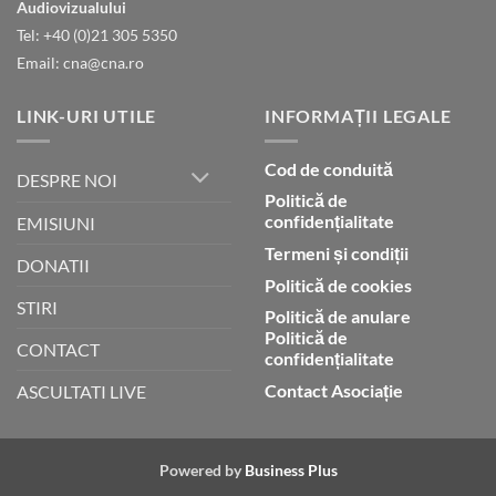
gloria
Audiovizualului
lui
Tel: +40 (0)21 305 5350
Dumnezeu
Email: cna@cna.ro
LINK-URI UTILE
INFORMAȚII LEGALE
Cod de conduită
DESPRE NOI
Politică de
confidențialitate
EMISIUNI
Termeni și condiții
DONATII
Politică de cookies
STIRI
Politică de anulare
Politică de
CONTACT
confidențialitate
Contact Asociație
ASCULTATI LIVE
Powered by
Business Plus