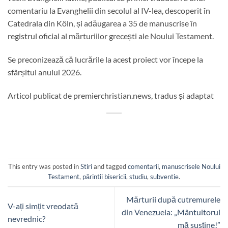
comentariu la Evanghelii din secolul al IV-lea, descoperit în
Catedrala din Köln, și adăugarea a 35 de manuscrise în
registrul oficial al mărturiilor grecești ale Noului Testament.
Se preconizează că lucrările la acest proiect vor începe la
sfârșitul anului 2026.
Articol publicat de premierchristian.news, tradus și adaptat
This entry was posted in
Stiri
and tagged
comentarii
,
manuscrisele Noului
Testament
,
părintii bisericii
,
studiu
,
subventie
.
Mărturii după cutremurele
V-ați simțit vreodată
din Venezuela: „Mântuitorul
nevrednic?
mă susține!”