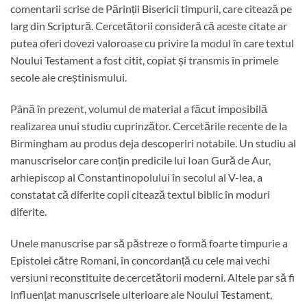
comentarii scrise de Părinții Bisericii timpurii, care citează pe
larg din Scriptură. Cercetătorii consideră că aceste citate ar
putea oferi dovezi valoroase cu privire la modul în care textul
Noului Testament a fost citit, copiat și transmis în primele
secole ale creștinismului.
Până în prezent, volumul de material a făcut imposibilă
realizarea unui studiu cuprinzător. Cercetările recente de la
Birmingham au produs deja descoperiri notabile. Un studiu al
manuscriselor care conțin predicile lui Ioan Gură de Aur,
arhiepiscop al Constantinopolului în secolul al V-lea, a
constatat că diferite copii citează textul biblic în moduri
diferite.
Unele manuscrise par să păstreze o formă foarte timpurie a
Epistolei către Romani, în concordanță cu cele mai vechi
versiuni reconstituite de cercetătorii moderni. Altele par să fi
influențat manuscrisele ulterioare ale Noului Testament,