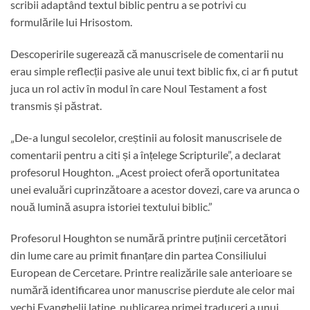
scribii adaptând textul biblic pentru a se potrivi cu
formulările lui Hrisostom.
Descoperirile sugerează că manuscrisele de comentarii nu
erau simple reflecții pasive ale unui text biblic fix, ci ar fi putut
juca un rol activ în modul în care Noul Testament a fost
transmis și păstrat.
„De-a lungul secolelor, creștinii au folosit manuscrisele de
comentarii pentru a citi și a înțelege Scripturile”, a declarat
profesorul Houghton. „Acest proiect oferă oportunitatea
unei evaluări cuprinzătoare a acestor dovezi, care va arunca o
nouă lumină asupra istoriei textului biblic.”
Profesorul Houghton se numără printre puținii cercetători
din lume care au primit finanțare din partea Consiliului
European de Cercetare. Printre realizările sale anterioare se
numără identificarea unor manuscrise pierdute ale celor mai
vechi Evanghelii latine, publicarea primei traduceri a unui