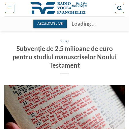
Skip
to
content
Loading ...
ASCULTAȚI LIVE
STIRI
Subvenție de 2,5 milioane de euro
pentru studiul manuscriselor Noului
Testament