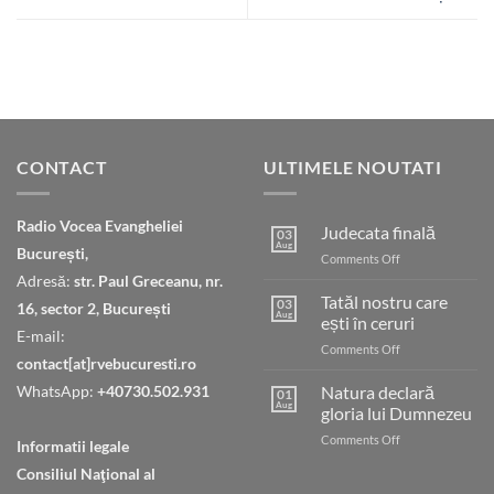
CONTACT
ULTIMELE NOUTATI
Radio Vocea Evangheliei
Judecata finală
03
Aug
București,
on
Comments Off
Judecata
Adresă:
str. Paul Greceanu, nr.
finală
Tatăl nostru care
03
16, sector 2, București
Aug
ești în ceruri
E-mail:
on
Comments Off
contact[at]rvebucuresti.ro
Tatăl
nostru
WhatsApp:
+40730.502.931
Natura declară
01
care
Aug
gloria lui Dumnezeu
ești
on
Comments Off
în
Informatii legale
Natura
ceruri
Consiliul Naţional al
declară