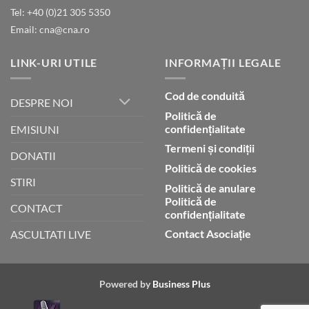
lui
Tel: +40 (0)21 305 5350
Dumnezeu
Email: cna@cna.ro
LINK-URI UTILE
INFORMAȚII LEGALE
Cod de conduită
DESPRE NOI
Politică de
confidențialitate
EMISIUNI
Termeni și condiții
DONATII
Politică de cookies
STIRI
Politică de anulare
Politică de
CONTACT
confidențialitate
Contact Asociație
ASCULTATI LIVE
Powered by
Business Plus