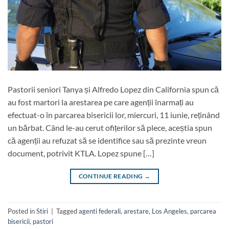
Pastorii seniori Tanya și Alfredo Lopez din California spun că
au fost martori la arestarea pe care agenții înarmați au
efectuat-o în parcarea bisericii lor, miercuri, 11 iunie, reținând
un bărbat. Când le-au cerut ofițerilor să plece, aceștia spun
că agenții au refuzat să se identifice sau să prezinte vreun
document, potrivit KTLA. Lopez spune […]
CONTINUE READING
→
Posted in
Stiri
|
Tagged
agenti federali
,
arestare
,
Los Angeles
,
parcarea
bisericii
,
pastori