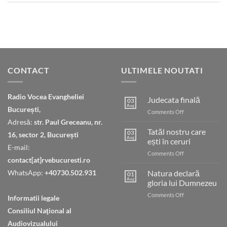
CONTACT
ULTIMELE NOUTATI
Radio Vocea Evangheliei
Judecata finală
03
Aug
București,
on
Comments Off
Judecata
Adresă:
str. Paul Greceanu, nr.
finală
Tatăl nostru care
03
16, sector 2, București
Aug
ești în ceruri
E-mail:
on
Comments Off
contact[at]rvebucuresti.ro
Tatăl
nostru
WhatsApp:
+40730.502.931
Natura declară
01
care
Aug
gloria lui Dumnezeu
ești
on
Comments Off
în
Informatii legale
Natura
ceruri
Consiliul Naţional al
declară
gloria
Audiovizualului