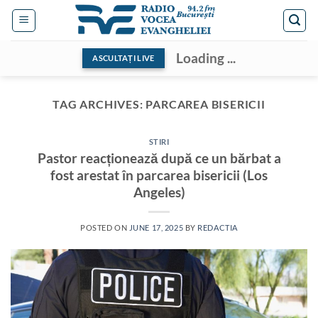
Skip
to
content
Loading ...
ASCULTAȚI LIVE
TAG ARCHIVES:
PARCAREA BISERICII
STIRI
Pastor reacționează după ce un bărbat a
fost arestat în parcarea bisericii (Los
Angeles)
POSTED ON
JUNE 17, 2025
BY
REDACTIA