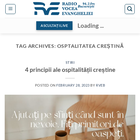
Skip
to
content
Loading ...
ASCULTAȚI LIVE
TAG ARCHIVES:
OSPTALITATEA CREȘTINĂ
STIRI
4 principii ale ospitalității creștine
POSTED ON
FEBRUARY 28, 2023
BY
RVEB