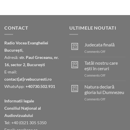
CONTACT
ULTIMELE NOUTATI
Radio Vocea Evangheliei
Judecata finală
03
Aug
București,
on
Comments Off
Judecata
Adresă:
str. Paul Greceanu, nr.
finală
Tatăl nostru care
03
16, sector 2, București
Aug
ești în ceruri
E-mail:
on
Comments Off
contact[at]rvebucuresti.ro
Tatăl
nostru
WhatsApp:
+40730.502.931
Natura declară
01
care
Aug
gloria lui Dumnezeu
ești
on
Comments Off
în
Informatii legale
Natura
ceruri
Consiliul Naţional al
declară
gloria
Audiovizualului
lui
Tel: +40 (0)21 305 5350
Dumnezeu
Email: cna@cna.ro