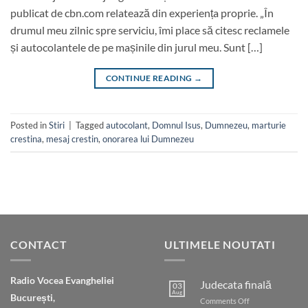
publicat de cbn.com relatează din experiența proprie. „În
drumul meu zilnic spre serviciu, îmi place să citesc reclamele
și autocolantele de pe mașinile din jurul meu. Sunt […]
CONTINUE READING
→
Posted in
Stiri
|
Tagged
autocolant
,
Domnul Isus
,
Dumnezeu
,
marturie
crestina
,
mesaj crestin
,
onorarea lui Dumnezeu
CONTACT
ULTIMELE NOUTATI
Radio Vocea Evangheliei
Judecata finală
03
Aug
București,
on
Comments Off