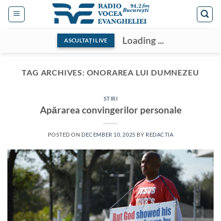
Skip
to
content
Loading ...
ASCULTAȚI LIVE
TAG ARCHIVES:
ONORAREA LUI DUMNEZEU
STIRI
Apărarea convingerilor personale
POSTED ON
DECEMBER 10, 2025
BY
REDACTIA