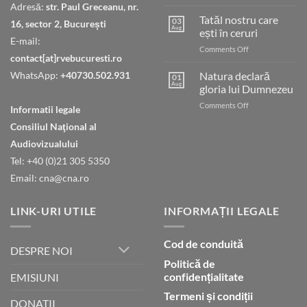
Judecata
Adresă:
str. Paul Greceanu, nr.
finală
Tatăl nostru care
03
16, sector 2, București
Aug
ești în ceruri
E-mail:
on
Comments Off
contact[at]rvebucuresti.ro
Tatăl
nostru
WhatsApp:
+40730.502.931
Natura declară
01
care
Aug
gloria lui Dumnezeu
ești
on
Comments Off
în
Informatii legale
Natura
ceruri
Consiliul Naţional al
declară
gloria
Audiovizualului
lui
Tel: +40 (0)21 305 5350
Dumnezeu
Email: cna@cna.ro
LINK-URI UTILE
INFORMAȚII LEGALE
Cod de conduită
DESPRE NOI
Politică de
confidențialitate
EMISIUNI
Termeni și condiții
DONATII