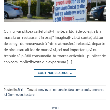
Cui nu i-ar plăcea ca șeful să-l invite, alături de colegi, să ia
masa la un restaurant în oraș? Imaginați-vă că sunteți alături
de colegii dumneavoastră într-o atmosferă relaxată, departe
de birou sau alt loc de muncă și, cel mai important, că nu
trebuie să plătiți consumația. Autoarea articolului publicat de
cbn.com împărtășește din experiența […]
CONTINUE READING
→
Posted in
Stiri
|
Tagged
convingeri personale
,
fara compromis
,
onorarea
lui Dumnezeu
,
testare
STIRI