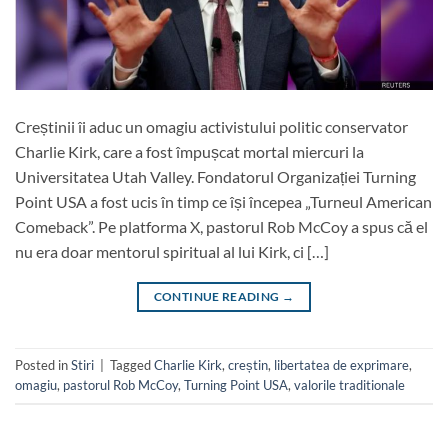
Creștinii îi aduc un omagiu activistului politic conservator
Charlie Kirk, care a fost împușcat mortal miercuri la
Universitatea Utah Valley. Fondatorul Organizației Turning
Point USA a fost ucis în timp ce își începea „Turneul American
Comeback”. Pe platforma X, pastorul Rob McCoy a spus că el
nu era doar mentorul spiritual al lui Kirk, ci […]
CONTINUE READING
→
Posted in
Stiri
|
Tagged
Charlie Kirk
,
creștin
,
libertatea de exprimare
,
omagiu
,
pastorul Rob McCoy
,
Turning Point USA
,
valorile traditionale