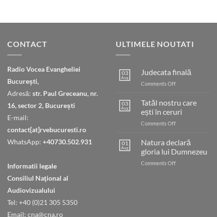
CONTACT
ULTIMELE NOUTATI
Radio Vocea Evangheliei
Judecata finală
03
Aug
București,
on
Comments Off
Judecata
Adresă:
str. Paul Greceanu, nr.
finală
Tatăl nostru care
03
16, sector 2, București
Aug
ești în ceruri
E-mail:
on
Comments Off
contact[at]rvebucuresti.ro
Tatăl
nostru
WhatsApp:
+40730.502.931
Natura declară
01
care
Aug
gloria lui Dumnezeu
ești
on
Comments Off
în
Informatii legale
Natura
ceruri
Consiliul Naţional al
declară
gloria
Audiovizualului
lui
Tel: +40 (0)21 305 5350
Dumnezeu
Email: cna@cna.ro