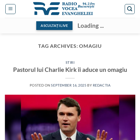
Skip
to
content
Loading ...
ASCULTAȚI LIVE
TAG ARCHIVES:
OMAGIU
STIRI
Pastorul lui Charlie Kirk îi aduce un omagiu
POSTED ON
SEPTEMBER 16, 2025
BY
REDACTIA