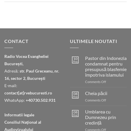
CONTACT
ULTIMELE NOUTATI
Radio Vocea Evangheliei
Pastor din Indonezia
10
Aug
condamnat pentru
București,
presupusă blasfemie
Adresă:
str. Paul Greceanu, nr.
împotriva islamului
16, sector 2, București
on
Comments Off
E-mail:
Pastor
din
contact[at]rvebucuresti.ro
Cheia păcii
08
Indonezia
Aug
WhatsApp:
+40730.502.931
on
Comments Off
condamnat
Cheia
pentru
păcii
Umblarea cu
presupusă
08
Informatii legale
Aug
Dumnezeu prin
blasfemie
împotriva
Consiliul Naţional al
credință
islamului
Audiovizualului
on
Comments Off