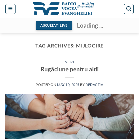
Skip
to
content
Loading ...
ASCULTAȚI LIVE
TAG ARCHIVES:
MIJLOCIRE
STIRI
Rugăciune pentru alții
POSTED ON
MAY 10, 2025
BY
REDACTIA