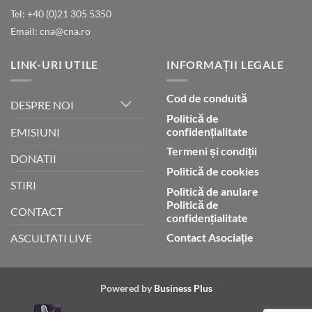
Umblarea
Tel: +40 (0)21 305 5350
cu
Email: cna@cna.ro
Dumnezeu
prin
credință
LINK-URI UTILE
INFORMAȚII LEGALE
Cod de conduită
DESPRE NOI
Politică de
confidențialitate
EMISIUNI
Termeni și condiții
DONATII
Politică de cookies
STIRI
Politică de anulare
Politică de
CONTACT
confidențialitate
Contact Asociație
ASCULTATI LIVE
Powered by
Business Plus