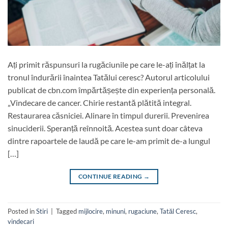
Ați primit răspunsuri la rugăciunile pe care le-ați înălțat la
tronul îndurării înaintea Tatălui ceresc? Autorul articolului
publicat de cbn.com împărtășește din experiența personală.
„Vindecare de cancer. Chirie restantă plătită integral.
Restaurarea căsniciei. Alinare în timpul durerii. Prevenirea
sinuciderii. Speranță reînnoită. Acestea sunt doar câteva
dintre rapoartele de laudă pe care le-am primit de-a lungul
[…]
CONTINUE READING
→
Posted in
Stiri
|
Tagged
mijlocire
,
minuni
,
rugaciune
,
Tatăl Ceresc
,
vindecari