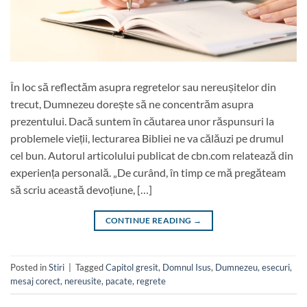
În loc să reflectăm asupra regretelor sau nereușitelor din
trecut, Dumnezeu dorește să ne concentrăm asupra
prezentului. Dacă suntem în căutarea unor răspunsuri la
problemele vieții, lecturarea Bibliei ne va călăuzi pe drumul
cel bun. Autorul articolului publicat de cbn.com relatează din
experiența personală. „De curând, în timp ce mă pregăteam
să scriu această devoțiune, […]
CONTINUE READING
→
Posted in
Stiri
|
Tagged
Capitol gresit
,
Domnul Isus
,
Dumnezeu
,
esecuri
,
mesaj corect
,
nereusite
,
pacate
,
regrete