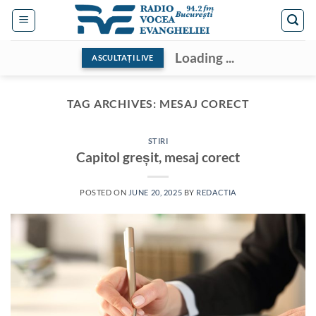
Skip
to
content
Loading ...
ASCULTAȚI LIVE
TAG ARCHIVES:
MESAJ CORECT
STIRI
Capitol greșit, mesaj corect
POSTED ON
JUNE 20, 2025
BY
REDACTIA