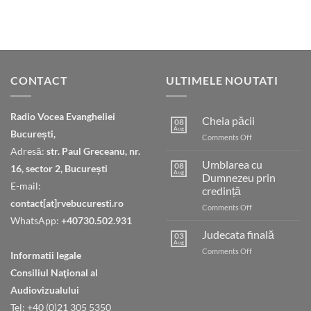
CONTACT
ULTIMELE NOUTATI
Radio Vocea Evangheliei
Cheia păcii
08
Aug
București,
on
Comments Off
Cheia
Adresă:
str. Paul Greceanu, nr.
păcii
Umblarea cu
08
16, sector 2, București
Aug
Dumnezeu prin
E-mail:
credință
contact[at]rvebucuresti.ro
on
Comments Off
Umblarea
WhatsApp:
+40730.502.931
cu
Judecata finală
03
Dumnezeu
Aug
on
Comments Off
Informatii legale
prin
Judecata
credință
Consiliul Naţional al
finală
Audiovizualului
Tel: +40 (0)21 305 5350