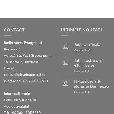
CONTACT
ULTIMELE NOUTATI
Radio Vocea Evangheliei
Judecata finală
03
Aug
București,
on
Comments Off
Judecata
Adresă:
str. Paul Greceanu, nr.
finală
Tatăl nostru care
03
16, sector 2, București
Aug
ești în ceruri
E-mail:
on
Comments Off
contact[at]rvebucuresti.ro
Tatăl
nostru
WhatsApp:
+40730.502.931
Natura declară
01
care
Aug
gloria lui Dumnezeu
ești
on
Comments Off
în
Informatii legale
Natura
ceruri
Consiliul Naţional al
declară
gloria
Audiovizualului
lui
Tel: +40 (0)21 305 5350
Dumnezeu