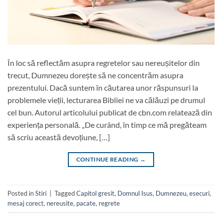
În loc să reflectăm asupra regretelor sau nereușitelor din
trecut, Dumnezeu dorește să ne concentrăm asupra
prezentului. Dacă suntem în căutarea unor răspunsuri la
problemele vieții, lecturarea Bibliei ne va călăuzi pe drumul
cel bun. Autorul articolului publicat de cbn.com relatează din
experiența personală. „De curând, în timp ce mă pregăteam
să scriu această devoțiune, […]
CONTINUE READING
→
Posted in
Stiri
|
Tagged
Capitol gresit
,
Domnul Isus
,
Dumnezeu
,
esecuri
,
mesaj corect
,
nereusite
,
pacate
,
regrete