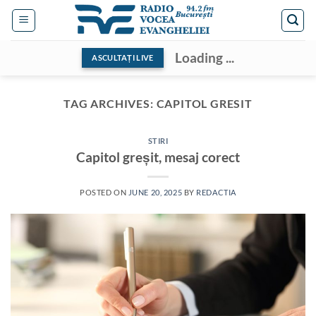
Skip
to
content
Loading ...
ASCULTAȚI LIVE
TAG ARCHIVES:
CAPITOL GRESIT
STIRI
Capitol greșit, mesaj corect
POSTED ON
JUNE 20, 2025
BY
REDACTIA