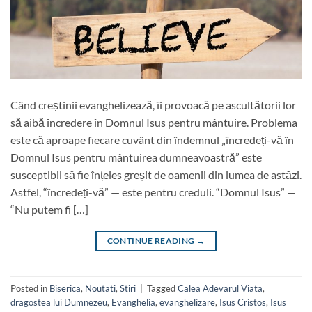
Când creștinii evanghelizează, îi provoacă pe ascultătorii lor
să aibă încredere în Domnul Isus pentru mântuire. Problema
este că aproape fiecare cuvânt din îndemnul „încredeți-vă în
Domnul Isus pentru mântuirea dumneavoastră” este
susceptibil să fie înțeles greșit de oamenii din lumea de astăzi.
Astfel, “încredeți-vă” — este pentru creduli. “Domnul Isus” —
“Nu putem fi […]
CONTINUE READING
→
Posted in
Biserica
,
Noutati
,
Stiri
|
Tagged
Calea Adevarul Viata
,
dragostea lui Dumnezeu
,
Evanghelia
,
evanghelizare
,
Isus Cristos
,
Isus