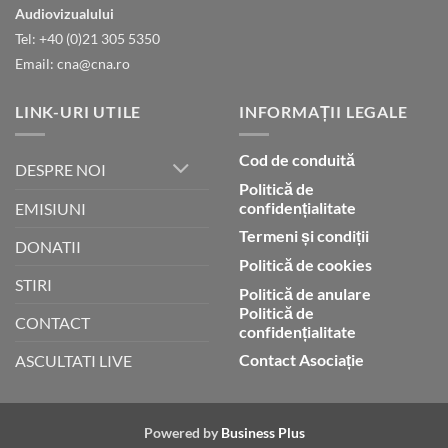
gloria
Audiovizualului
lui
Tel: +40 (0)21 305 5350
Dumnezeu
Email: cna@cna.ro
LINK-URI UTILE
INFORMAȚII LEGALE
Cod de conduită
DESPRE NOI
Politică de
confidențialitate
EMISIUNI
Termeni și condiții
DONATII
Politică de cookies
STIRI
Politică de anulare
Politică de
CONTACT
confidențialitate
Contact Asociație
ASCULTATI LIVE
Powered by
Business Plus