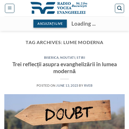
Skip
to
content
Loading ...
ASCULTAȚI LIVE
TAG ARCHIVES:
LUME MODERNA
BISERICA
,
NOUTATI
,
STIRI
Trei reflecții asupra evanghelizării în lumea
modernă
POSTED ON
JUNE 13, 2023
BY
RVEB