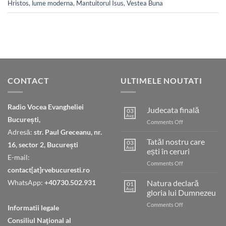
Hristos
,
lume moderna
,
Mantuitorul Isus
,
Vestea Buna
CONTACT
ULTIMELE NOUTATI
Radio Vocea Evangheliei
Judecata finală
03
Aug
București,
on
Comments Off
Judecata
Adresă:
str. Paul Greceanu, nr.
finală
Tatăl nostru care
03
16, sector 2, București
Aug
ești în ceruri
E-mail:
on
Comments Off
contact[at]rvebucuresti.ro
Tatăl
nostru
WhatsApp:
+40730.502.931
Natura declară
01
care
Aug
gloria lui Dumnezeu
ești
on
Comments Off
în
Informatii legale
Natura
ceruri
Consiliul Naţional al
declară