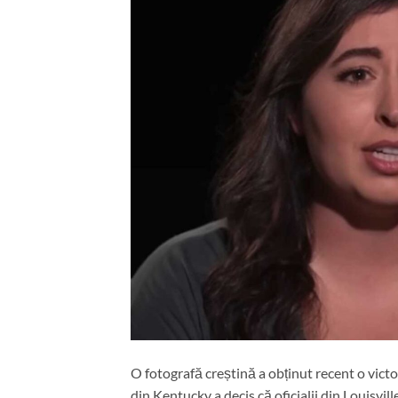
O fotografă creștină a obținut recent o victo
din Kentucky a decis că oficialii din Louisv