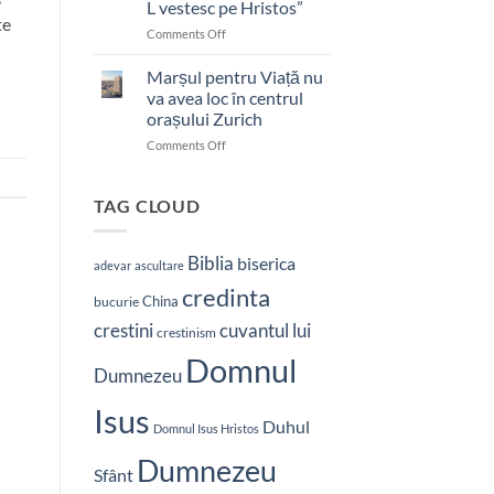
L vestesc pe Hristos”
te
on
Comments Off
Pastor
bătut
Marșul pentru Viață nu
cu
va avea loc în centrul
brutalitate
orașului Zurich
în
on
Comments Off
Nepal:
Marșul
„Sunt
pentru
și
Viață
mai
TAG CLOUD
nu
hotărât
va
să-
avea
L
Biblia
biserica
adevar
ascultare
loc
vestesc
credinta
în
pe
China
bucurie
centrul
Hristos”
crestini
cuvantul lui
orașului
crestinism
Zurich
Domnul
Dumnezeu
Isus
Duhul
Domnul Isus Hristos
Dumnezeu
Sfânt