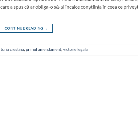
care a spus că ar obliga-o să-și încalce conștiința în ceea ce priveș
CONTINUE READING
→
turia crestina
,
primul amendament
,
victorie legala