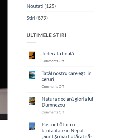
Noutati
(125)
Stiri
(879)
ULTIMELE STIRI
Judecata finală
on
Comments Off
Judecata
finală
Tatăl nostru care ești în
ceruri
on
Comments Off
Tatăl
nostru
Natura declară gloria lui
care
Dumnezeu
ești
on
Comments Off
în
Natura
ceruri
declară
Pastor bătut cu
gloria
brutalitate în Nepal:
lui
„Sunt și mai hotărât să-
,
Dumnezeu