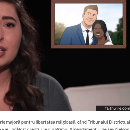
rie majoră pentru libertatea religioasă, când Tribunalul Districtual
ille i-au încălcat drepturile din Primul Amendament. Chelsey Nelson