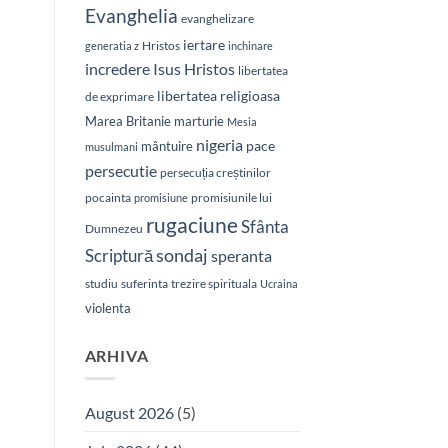
Evanghelia
evanghelizare
iertare
Hristos
generatia z
inchinare
Isus Hristos
incredere
libertatea
libertatea religioasa
de exprimare
Marea Britanie
marturie
Mesia
nigeria
pace
mântuire
musulmani
persecutie
persecuția creștinilor
pocainta
promisiunile lui
promisiune
rugaciune
Sfânta
Dumnezeu
sondaj
Scriptură
speranta
studiu
suferinta
trezire spirituala
Ucraina
violenta
ARHIVA
August 2026
(5)