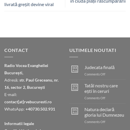
în ciuda plății răscumpărării
livrată greșit devine viral
CONTACT
ULTIMELE NOUTATI
Radio Vocea Evangheliei
Judecata finală
03
Aug
București,
on
Comments Off
Judecata
Adresă:
str. Paul Greceanu, nr.
finală
Tatăl nostru care
03
16, sector 2, București
Aug
ești în ceruri
E-mail:
on
Comments Off
contact[at]rvebucuresti.ro
Tatăl
nostru
WhatsApp:
+40730.502.931
Natura declară
01
care
Aug
gloria lui Dumnezeu
ești
on
Comments Off
în
Informatii legale
Natura
ceruri