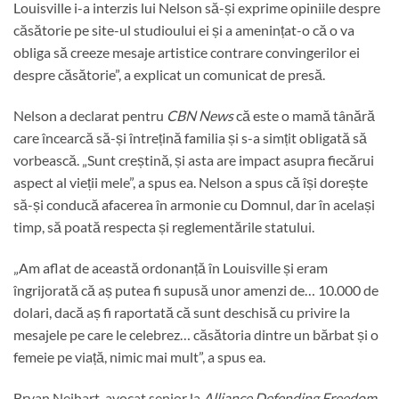
Louisville i-a interzis lui Nelson să-și exprime opiniile despre
căsătorie pe site-ul studioului ei și a amenințat-o că o va
obliga să creeze mesaje artistice contrare convingerilor ei
despre căsătorie”, a explicat un comunicat de presă.
Nelson a declarat pentru
CBN News
că este o mamă tânără
care încearcă să-și întrețină familia și s-a simțit obligată să
vorbească. „Sunt creștină, și asta are impact asupra fiecărui
aspect al vieții mele”, a spus ea. Nelson a spus că își dorește
să-și conducă afacerea în armonie cu Domnul, dar în același
timp, să poată respecta și reglementările statului.
„Am aflat de această ordonanță în Louisville și eram
îngrijorată că aș putea fi supusă unor amenzi de… 10.000 de
dolari, dacă aș fi raportată că sunt deschisă cu privire la
mesajele pe care le celebrez… căsătoria dintre un bărbat și o
femeie pe viață, nimic mai mult”, a spus ea.
Bryan Neihart, avocat senior la
Alliance Defending Freedom
,