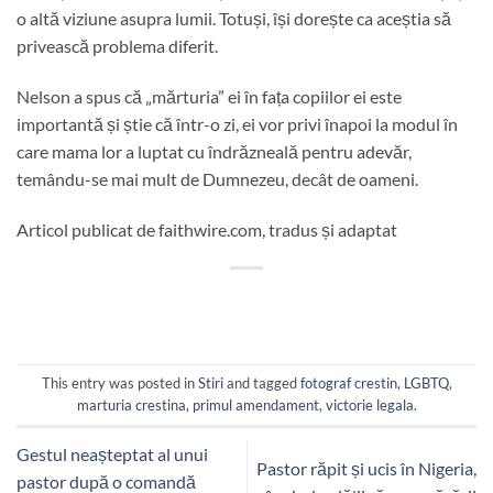
o altă viziune asupra lumii. Totuși, își dorește ca aceștia să
privească problema diferit.
Nelson a spus că „mărturia” ei în fața copiilor ei este
importantă și știe că într-o zi, ei vor privi înapoi la modul în
care mama lor a luptat cu îndrăzneală pentru adevăr,
temându-se mai mult de Dumnezeu, decât de oameni.
Articol publicat de faithwire.com, tradus și adaptat
This entry was posted in
Stiri
and tagged
fotograf crestin
,
LGBTQ
,
marturia crestina
,
primul amendament
,
victorie legala
.
Gestul neașteptat al unui
Pastor răpit și ucis în Nigeria,
pastor după o comandă