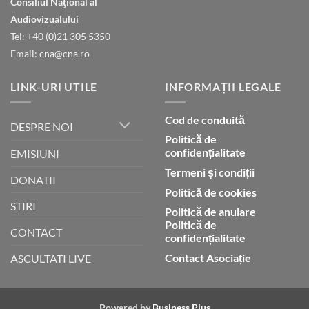
Consiliul Naţional al
declară
gloria
Audiovizualului
lui
Tel: +40 (0)21 305 5350
Dumnezeu
Email: cna@cna.ro
LINK-URI UTILE
INFORMAȚII LEGALE
Cod de conduită
DESPRE NOI
Politică de
confidențialitate
EMISIUNI
Termeni și condiții
DONATII
Politică de cookies
STIRI
Politică de anulare
Politică de
CONTACT
confidențialitate
Contact Asociație
ASCULTATI LIVE
Powered by
Business Plus