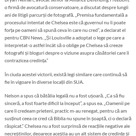
o firmă de avocatură conservatoare, a discutat despre lungii
ani de litigii parcurși de fotografă. „Premisa fundamentală a
procesului intentat de Chelsea este că guvernul nu îi poate
forța pe oameni să spună ceva în care nu cred”, a declarat el
pentru CBN News. „Și Louisville a adoptat o lege pe care a
interpretat-o ​​astfel încât să o oblige pe Chelsea să creeze
fotografii și bloguri despre o viziune asupra căsătoriei care îi
contrazicea credința.”
În ciuda acestei victorii, există legi similare care continuă să
fie în vigoare în diverse locații din SUA.
Nelson a spus că bătălia legală nu a fost ușoară. „Ca să fiu
sinceră, a fost foarte dificil la început”, a spus ea. „Oamenii pe
care îi credeam prieteni, practic m-au renegat, pentru că am
susținut ceea ce cred că Biblia nu spune în șoaptă, ci o declară
răspicat.” Chelsea nu a fost surprinsă de reacțiile negative ale
necreștinilor, deoarece aceștia au un alt sistem de credințe și