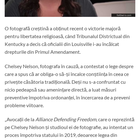
O fotografă creștină a obținut recent o victorie majoră
pentru libertatea religioasă, când Tribunalul Districtual din
Kentucky a decis că oficialii din Louisville i-au încălcat
drepturile din Primul Amendament.
Chelsey Nelson, fotografa în cauză, a contestat o lege despre
care a spus că ar obliga-o să-și încalce conștiința în ceea ce
privește căsătoria tradițională. Deși nu s-a confruntat cu
nicio pedeapsă sau amenințare directă, a luat măsuri
preventive împotriva ordonanței, în încercarea de a preveni
probleme viitoare.
„Avocații de la
Alliance Defending Freedom
, care o reprezintă
pe Chelsey Nelson și studioul ei de fotografie, au intentat un
proces împotriva statului în 2019, deoarece legea din