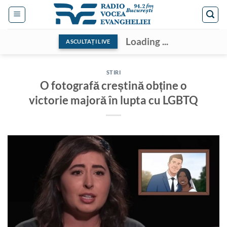
Skip
to
content
Loading ...
ASCULTAȚI LIVE
STIRI
O fotografă creștină obține o
victorie majoră în lupta cu LGBTQ