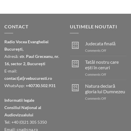
CONTACT
ULTIMELE NOUTATI
Radio Vocea Evangheliei
Judecata finală
03
Aug
București,
on
Comments Off
Judecata
Adresă:
str. Paul Greceanu, nr.
finală
Tatăl nostru care
03
16, sector 2, București
Aug
ești în ceruri
E-mail:
on
Comments Off
contact[at]rvebucuresti.ro
Tatăl
nostru
WhatsApp:
+40730.502.931
Natura declară
01
care
Aug
gloria lui Dumnezeu
ești
on
Comments Off
în
Informatii legale
Natura
ceruri
Consiliul Naţional al
declară
gloria
Audiovizualului
lui
Tel: +40 (0)21 305 5350
Dumnezeu
Email: cna@cna.ro