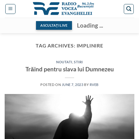
Skip
to
content
Loading ...
ASCULTAȚI LIVE
TAG ARCHIVES:
IMPLINIRE
NOUTATI
,
STIRI
Trăind pentru slava lui Dumnezeu
POSTED ON
JUNE 7, 2023
BY
RVEB