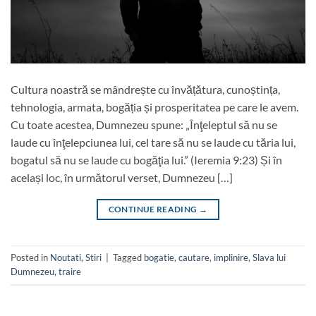
Cultura noastră se mândrește cu învățătura, cunoștința,
tehnologia, armata, bogăția și prosperitatea pe care le avem.
Cu toate acestea, Dumnezeu spune: „Înţeleptul să nu se
laude cu înţelepciunea lui, cel tare să nu se laude cu tăria lui,
bogatul să nu se laude cu bogăţia lui.” (Ieremia 9:23) Și în
același loc, în următorul verset, Dumnezeu […]
CONTINUE READING
→
Posted in
Noutati
,
Stiri
|
Tagged
bogatie
,
cautare
,
implinire
,
Slava lui
Dumnezeu
,
traire