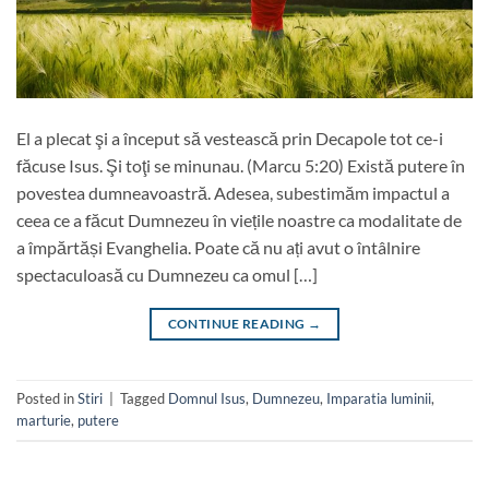
El a plecat şi a început să vestească prin Decapole tot ce-i
făcuse Isus. Şi toţi se minunau. (Marcu 5:20) Există putere în
povestea dumneavoastră. Adesea, subestimăm impactul a
ceea ce a făcut Dumnezeu în viețile noastre ca modalitate de
a împărtăși Evanghelia. Poate că nu ați avut o întâlnire
spectaculoasă cu Dumnezeu ca omul […]
CONTINUE READING
→
Posted in
Stiri
|
Tagged
Domnul Isus
,
Dumnezeu
,
Imparatia luminii
,
marturie
,
putere