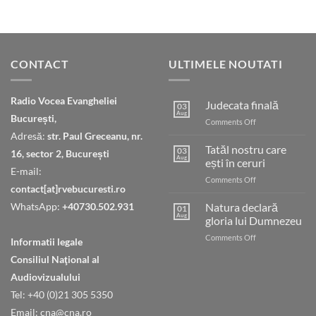
CONTACT
ULTIMELE NOUTATI
Radio Vocea Evangheliei
Judecata finală
03
Aug
București,
on
Comments Off
Judecata
Adresă:
str. Paul Greceanu, nr.
finală
Tatăl nostru care
03
16, sector 2, București
Aug
ești în ceruri
E-mail:
on
Comments Off
contact[at]rvebucuresti.ro
Tatăl
nostru
WhatsApp:
+40730.502.931
Natura declară
01
care
Aug
gloria lui Dumnezeu
ești
on
Comments Off
în
Informatii legale
Natura
ceruri
Consiliul Naţional al
declară
gloria
Audiovizualului
lui
Tel: +40 (0)21 305 5350
Dumnezeu
Email: cna@cna.ro