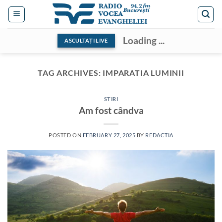
Skip
to
content
Loading ...
ASCULTAȚI LIVE
TAG ARCHIVES:
IMPARATIA LUMINII
STIRI
Am fost cândva
POSTED ON
FEBRUARY 27, 2025
BY
REDACTIA