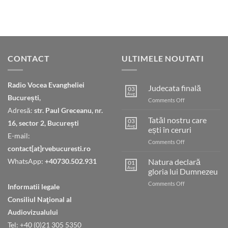
CONTACT
ULTIMELE NOUTATI
Radio Vocea Evangheliei
Judecata finală
03
Aug
București,
on
Comments Off
Judecata
Adresă:
str. Paul Greceanu, nr.
finală
Tatăl nostru care
03
16, sector 2, București
Aug
ești în ceruri
E-mail:
on
Comments Off
contact[at]rvebucuresti.ro
Tatăl
nostru
WhatsApp:
+40730.502.931
Natura declară
01
care
Aug
gloria lui Dumnezeu
ești
on
Comments Off
în
Informatii legale
Natura
ceruri
Consiliul Naţional al
declară
gloria
Audiovizualului
lui
Tel: +40 (0)21 305 5350
Dumnezeu