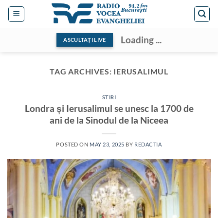
Skip
to
content
Loading ...
ASCULTAȚI LIVE
TAG ARCHIVES:
IERUSALIMUL
STIRI
Londra și Ierusalimul se unesc la 1700 de
ani de la Sinodul de la Niceea
POSTED ON
MAY 23, 2025
BY
REDACTIA