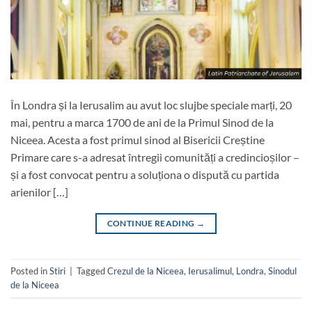
În Londra și la Ierusalim au avut loc slujbe speciale marți, 20
mai, pentru a marca 1700 de ani de la Primul Sinod de la
Niceea. Acesta a fost primul sinod al Bisericii Creștine
Primare care s-a adresat întregii comunități a credincioșilor –
și a fost convocat pentru a soluționa o dispută cu partida
arienilor […]
CONTINUE READING
→
Posted in
Stiri
|
Tagged
Crezul de la Niceea
,
Ierusalimul
,
Londra
,
Sinodul
de la Niceea