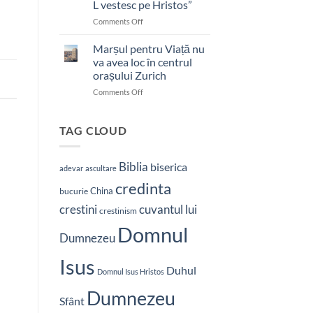
L vestesc pe Hristos”
on
Comments Off
Pastor
bătut
Marșul pentru Viață nu
cu
va avea loc în centrul
brutalitate
orașului Zurich
în
on
Comments Off
Nepal:
Marșul
„Sunt
pentru
și
Viață
mai
TAG CLOUD
nu
hotărât
va
să-
avea
L
Biblia
biserica
adevar
ascultare
loc
vestesc
credinta
în
pe
China
bucurie
centrul
Hristos”
crestini
cuvantul lui
orașului
crestinism
Zurich
Domnul
Dumnezeu
Isus
Duhul
Domnul Isus Hristos
Dumnezeu
Sfânt