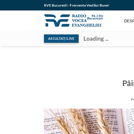
Skip
RVE Bucuresti - Frecventa Vestilor Bune!
to
content
DES
Loading ...
ASCULTAȚI LIVE
Pâi
P