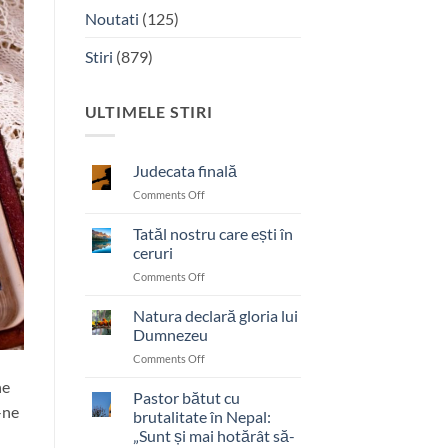
Noutati
(125)
Stiri
(879)
ULTIMELE STIRI
Judecata finală
on
Comments Off
Judecata
finală
Tatăl nostru care ești în
ceruri
on
Comments Off
Tatăl
nostru
Natura declară gloria lui
care
Dumnezeu
ești
on
Comments Off
în
Natura
ceruri
ne
declară
Pastor bătut cu
-ne
gloria
brutalitate în Nepal:
lui
„Sunt și mai hotărât să-
Dumnezeu