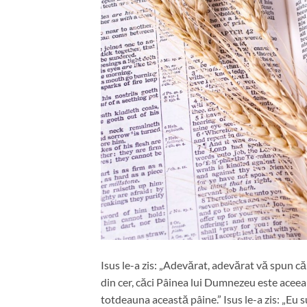
Isus le-a zis: „Adevărat, adevărat vă spun c
din cer, căci Pâinea lui Dumnezeu este aceea c
totdeauna această pâine.” Isus le-a zis: „Eu s