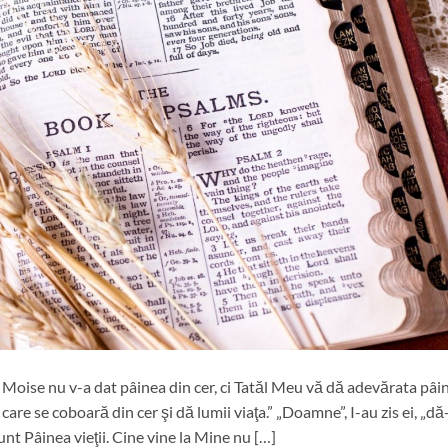
ă Moise nu v-a dat pâinea din cer, ci Tatăl Meu vă dă adevărata pâi
are se coboară din cer şi dă lumii viaţa.” „Doamne”, I-au zis ei, „dă
unt Pâinea vieţii. Cine vine la Mine nu […]