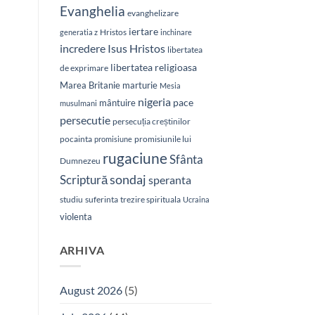
Evanghelia
evanghelizare
iertare
Hristos
generatia z
inchinare
Isus Hristos
incredere
libertatea
libertatea religioasa
de exprimare
Marea Britanie
marturie
Mesia
nigeria
pace
mântuire
musulmani
persecutie
persecuția creștinilor
pocainta
promisiunile lui
promisiune
rugaciune
Sfânta
Dumnezeu
sondaj
Scriptură
speranta
studiu
suferinta
trezire spirituala
Ucraina
violenta
ARHIVA
August 2026
(5)