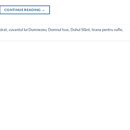
CONTINUE READING
→
pirat
,
cuvantul lui Dumnezeu
,
Domnul Isus
,
Duhul Sfânt
,
hrana pentru sufle
,