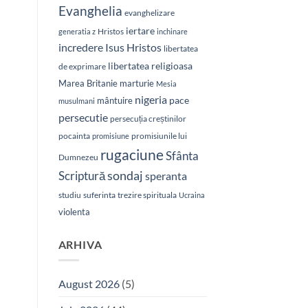
Evanghelia
evanghelizare
iertare
Hristos
generatia z
inchinare
Isus Hristos
incredere
libertatea
libertatea religioasa
de exprimare
Marea Britanie
marturie
Mesia
nigeria
pace
mântuire
musulmani
persecutie
persecuția creștinilor
pocainta
promisiunile lui
promisiune
rugaciune
Sfânta
Dumnezeu
sondaj
Scriptură
speranta
studiu
suferinta
trezire spirituala
Ucraina
violenta
ARHIVA
August 2026
(5)