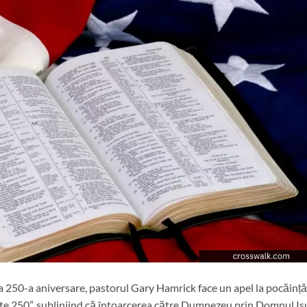
 250-a aniversare, pastorul Gary Hamrick face un apel la pocăință
te 250”, subliniind că întoarcerea către Dumnezeu prin Domnul Is