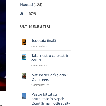
Noutati
(125)
Stiri
(879)
ULTIMELE STIRI
Judecata finală
on
Comments Off
Judecata
finală
Tatăl nostru care ești în
ceruri
on
Comments Off
Tatăl
nostru
Natura declară gloria lui
care
Dumnezeu
ești
on
Comments Off
în
Natura
ceruri
declară
Pastor bătut cu
gloria
brutalitate în Nepal:
lui
„Sunt și mai hotărât să-
us
Dumnezeu