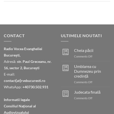
CONTACT
ULTIMELE NOUTATI
Radio Vocea Evangheliei
Cheia păcii
08
Aug
București,
on
Comments Off
Cheia
Adresă:
str. Paul Greceanu, nr.
păcii
Umblarea cu
08
16, sector 2, București
Aug
Dumnezeu prin
E-mail:
credință
contact[at]rvebucuresti.ro
on
Comments Off
Umblarea
WhatsApp:
+40730.502.931
cu
Judecata finală
03
Dumnezeu
Aug
on
Comments Off
Informatii legale
prin
Judecata
credință
Consiliul Naţional al
finală
Audiovizualului