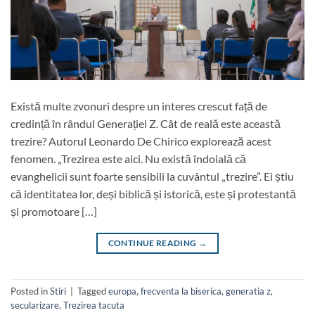
Există multe zvonuri despre un interes crescut față de
credință în rândul Generației Z. Cât de reală este această
trezire? Autorul Leonardo De Chirico explorează acest
fenomen. „Trezirea este aici. Nu există îndoială că
evanghelicii sunt foarte sensibili la cuvântul „trezire”. Ei știu
că identitatea lor, deși biblică și istorică, este și protestantă
și promotoare […]
CONTINUE READING
→
Posted in
Stiri
|
Tagged
europa
,
frecventa la biserica
,
generatia z
,
secularizare
,
Trezirea tacuta