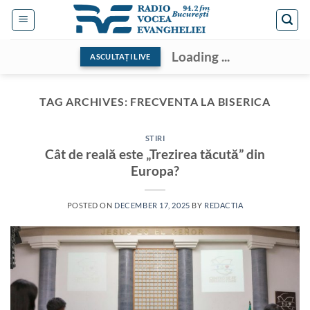
Skip
to
content
Loading ...
ASCULTAȚI LIVE
TAG ARCHIVES:
FRECVENTA LA BISERICA
STIRI
Cât de reală este „Trezirea tăcută” din
Europa?
POSTED ON
DECEMBER 17, 2025
BY
REDACTIA