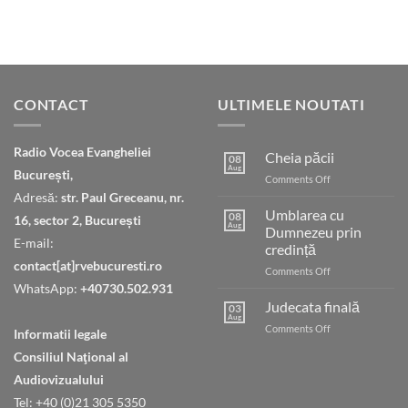
CONTACT
ULTIMELE NOUTATI
Radio Vocea Evangheliei
Cheia păcii
08
Aug
București,
on
Comments Off
Cheia
Adresă:
str. Paul Greceanu, nr.
păcii
Umblarea cu
08
16, sector 2, București
Aug
Dumnezeu prin
E-mail:
credință
contact[at]rvebucuresti.ro
on
Comments Off
Umblarea
WhatsApp:
+40730.502.931
cu
Judecata finală
03
Dumnezeu
Aug
on
Comments Off
Informatii legale
prin
Judecata
credință
Consiliul Naţional al
finală
Audiovizualului
Tel: +40 (0)21 305 5350