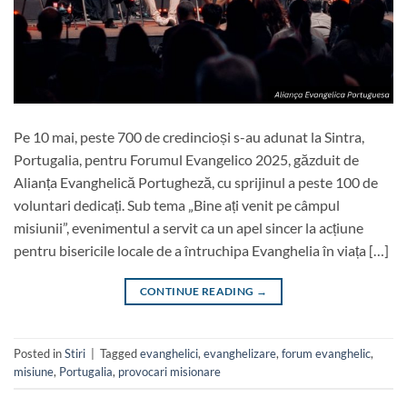
Pe 10 mai, peste 700 de credincioși s-au adunat la Sintra,
Portugalia, pentru Forumul Evangelico 2025, găzduit de
Alianța Evanghelică Portugheză, cu sprijinul a peste 100 de
voluntari dedicați. Sub tema „Bine ați venit pe câmpul
misiunii”, evenimentul a servit ca un apel sincer la acțiune
pentru bisericile locale de a întruchipa Evanghelia în viața […]
CONTINUE READING
→
Posted in
Stiri
|
Tagged
evanghelici
,
evanghelizare
,
forum evanghelic
,
misiune
,
Portugalia
,
provocari misionare