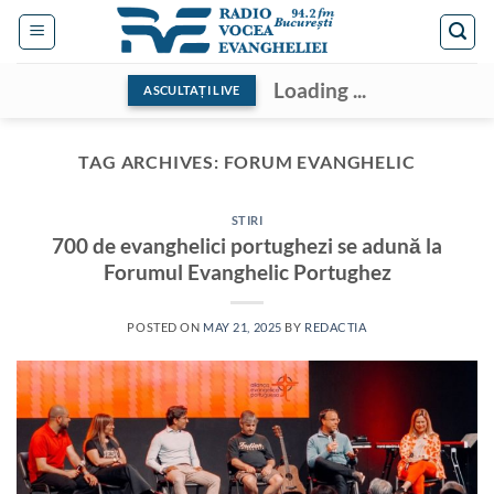
Skip
to
content
Loading ...
ASCULTAȚI LIVE
TAG ARCHIVES:
FORUM EVANGHELIC
STIRI
700 de evanghelici portughezi se adună la
Forumul Evanghelic Portughez
POSTED ON
MAY 21, 2025
BY
REDACTIA