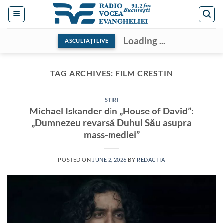
Skip
to
content
Loading ...
ASCULTAȚI LIVE
TAG ARCHIVES:
FILM CRESTIN
STIRI
Michael Iskander din „House of David”:
„Dumnezeu revarsă Duhul Său asupra
mass-mediei”
POSTED ON
JUNE 2, 2026
BY
REDACTIA