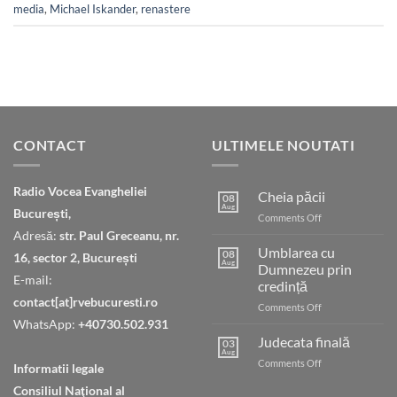
media
,
Michael Iskander
,
renastere
CONTACT
ULTIMELE NOUTATI
Radio Vocea Evangheliei
Cheia păcii
08
Aug
București,
on
Comments Off
Cheia
Adresă:
str. Paul Greceanu, nr.
păcii
Umblarea cu
08
16, sector 2, București
Aug
Dumnezeu prin
E-mail:
credință
contact[at]rvebucuresti.ro
on
Comments Off
Umblarea
WhatsApp:
+40730.502.931
cu
Judecata finală
03
Dumnezeu
Aug
on
Comments Off
Informatii legale
prin
Judecata
credință
Consiliul Naţional al
finală