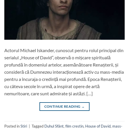
Actorul Michael Iskander, cunoscut pentru rolul principal din
serialul „House of David”, observă o mișcare spirituală
profundă în domeniul artelor, asemănătoare Renașterii, și
consideră că Dumnezeu interacționează activ cu mass-media
pentru a încuraja o credință mai profundă. Epoca Renașterii,
cu câteva secole în urmă, a inspirat opere de artă
nemuritoare, care sunt admirate și astăzi. […]
CONTINUE READING
→
Posted in
Stiri
|
Tagged
Duhul Sfânt
,
film crestin
,
House of David
,
mass-