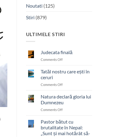
Noutati
(125)
Stiri
(879)
ULTIMELE STIRI
Judecata finală
on
Comments Off
Judecata
finală
Tatăl nostru care ești în
ceruri
on
Comments Off
Tatăl
nostru
Natura declară gloria lui
care
Dumnezeu
ești
on
Comments Off
în
Natura
ceruri
ă
declară
Pastor bătut cu
gloria
brutalitate în Nepal:
lui
„Sunt și mai hotărât să-
Dumnezeu