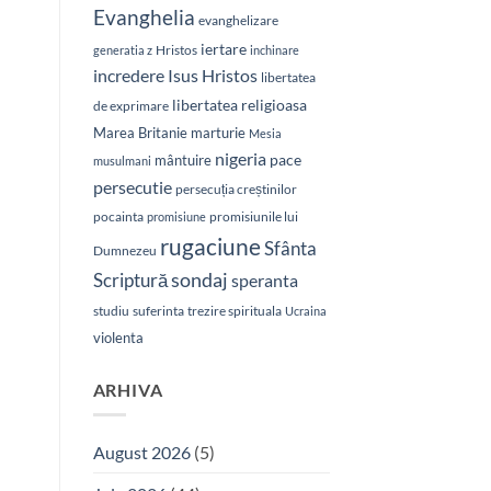
Evanghelia
evanghelizare
iertare
Hristos
generatia z
inchinare
Isus Hristos
incredere
libertatea
libertatea religioasa
de exprimare
Marea Britanie
marturie
Mesia
nigeria
pace
mântuire
musulmani
persecutie
persecuția creștinilor
pocainta
promisiunile lui
promisiune
rugaciune
Sfânta
Dumnezeu
sondaj
Scriptură
speranta
studiu
suferinta
trezire spirituala
Ucraina
violenta
ARHIVA
August 2026
(5)