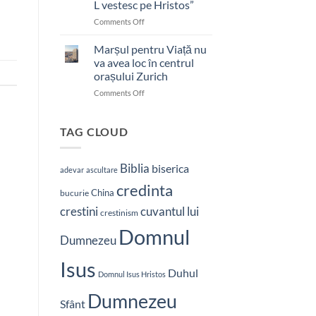
L vestesc pe Hristos”
on
Comments Off
Pastor
bătut
Marșul pentru Viață nu
cu
va avea loc în centrul
brutalitate
orașului Zurich
în
on
Comments Off
Nepal:
Marșul
„Sunt
pentru
și
Viață
mai
TAG CLOUD
nu
hotărât
va
să-
avea
L
Biblia
biserica
adevar
ascultare
loc
vestesc
credinta
în
pe
China
bucurie
centrul
Hristos”
crestini
cuvantul lui
orașului
crestinism
Zurich
Domnul
Dumnezeu
Isus
Duhul
Domnul Isus Hristos
Dumnezeu
Sfânt