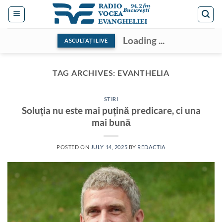
Skip
to
content
Loading ...
ASCULTAȚI LIVE
TAG ARCHIVES:
EVANTHELIA
STIRI
Soluția nu este mai puțină predicare, ci una
mai bună
POSTED ON
JULY 14, 2025
BY
REDACTIA