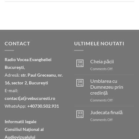
CONTACT
ULTIMELE NOUTATI
Radio Vocea Evangheliei
Cheia păcii
08
Aug
București,
on
Comments Off
Cheia
Adresă:
str. Paul Greceanu, nr.
păcii
Umblarea cu
08
16, sector 2, București
Aug
Dumnezeu prin
E-mail:
credință
contact[at]rvebucuresti.ro
on
Comments Off
Umblarea
WhatsApp:
+40730.502.931
cu
Judecata finală
03
Dumnezeu
Aug
on
Comments Off
Informatii legale
prin
Judecata
credință
Consiliul Naţional al
finală
Audiovizualului