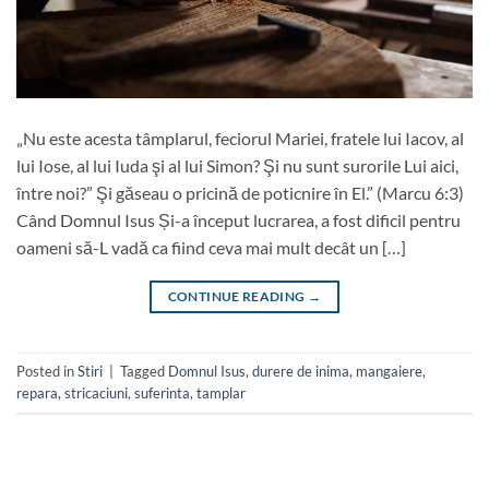
„Nu este acesta tâmplarul, feciorul Mariei, fratele lui Iacov, al
lui Iose, al lui Iuda şi al lui Simon? Şi nu sunt surorile Lui aici,
între noi?” Şi găseau o pricină de poticnire în El.” (Marcu 6:3)
Când Domnul Isus Și-a început lucrarea, a fost dificil pentru
oameni să-L vadă ca fiind ceva mai mult decât un […]
CONTINUE READING
→
Posted in
Stiri
|
Tagged
Domnul Isus
,
durere de inima
,
mangaiere
,
repara
,
stricaciuni
,
suferinta
,
tamplar