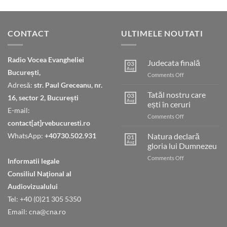
CONTACT
ULTIMELE NOUTATI
Radio Vocea Evangheliei
Judecata finală
03
Aug
București,
on
Comments Off
Judecata
Adresă:
str. Paul Greceanu, nr.
finală
Tatăl nostru care
03
16, sector 2, București
Aug
ești în ceruri
E-mail:
on
Comments Off
contact[at]rvebucuresti.ro
Tatăl
nostru
WhatsApp:
+40730.502.931
Natura declară
01
care
Aug
gloria lui Dumnezeu
ești
on
Comments Off
în
Informatii legale
Natura
ceruri
Consiliul Naţional al
declară
gloria
Audiovizualului
lui
Tel: +40 (0)21 305 5350
Dumnezeu
Email: cna@cna.ro