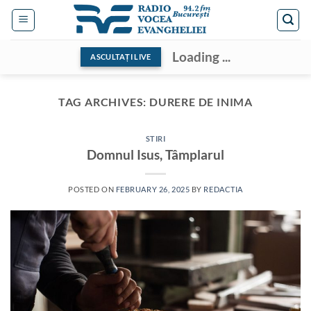
Skip
to
content
Loading ...
ASCULTAȚI LIVE
TAG ARCHIVES:
DURERE DE INIMA
STIRI
Domnul Isus, Tâmplarul
POSTED ON
FEBRUARY 26, 2025
BY
REDACTIA