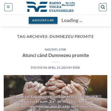
Skip
to
content
Loading ...
ASCULTAȚI LIVE
TAG ARCHIVES:
DUMNEZEU PROMITE
NOUTATI
,
STIRI
Atunci când Dumnezeu promite
POSTED ON
APRIL 24, 2023
BY
RVEB