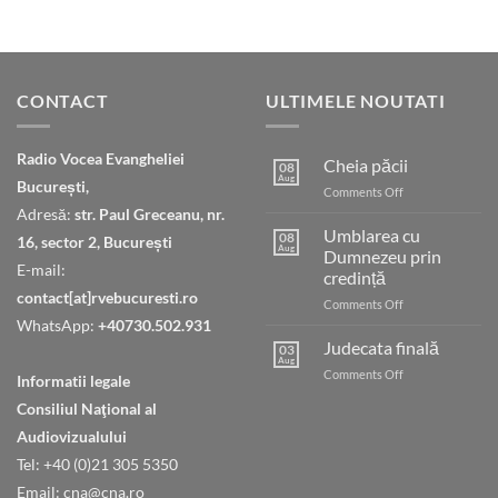
CONTACT
ULTIMELE NOUTATI
Radio Vocea Evangheliei
Cheia păcii
08
Aug
București,
on
Comments Off
Cheia
Adresă:
str. Paul Greceanu, nr.
păcii
Umblarea cu
08
16, sector 2, București
Aug
Dumnezeu prin
E-mail:
credință
contact[at]rvebucuresti.ro
on
Comments Off
Umblarea
WhatsApp:
+40730.502.931
cu
Judecata finală
03
Dumnezeu
Aug
on
Comments Off
Informatii legale
prin
Judecata
credință
Consiliul Naţional al
finală
Audiovizualului
Tel: +40 (0)21 305 5350
Email: cna@cna.ro