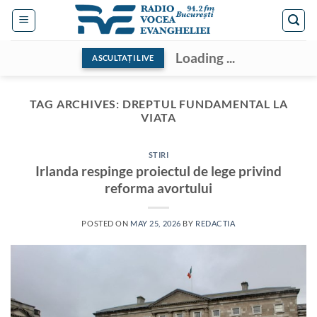
Skip
to
content
Loading ...
ASCULTAȚI LIVE
TAG ARCHIVES:
DREPTUL FUNDAMENTAL LA
VIATA
STIRI
Irlanda respinge proiectul de lege privind
reforma avortului
POSTED ON
MAY 25, 2026
BY
REDACTIA