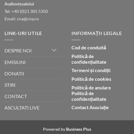
gloria
Audiovizualului
lui
Tel: +40 (0)21 305 5350
Dumnezeu
Email: cna@cna.ro
LINK-URI UTILE
INFORMAȚII LEGALE
Cod de conduită
DESPRE NOI
Politică de
confidențialitate
EMISIUNI
Termeni și condiții
DONATII
Politică de cookies
STIRI
Politică de anulare
Politică de
CONTACT
confidențialitate
Contact Asociație
ASCULTATI LIVE
Powered by
Business Plus