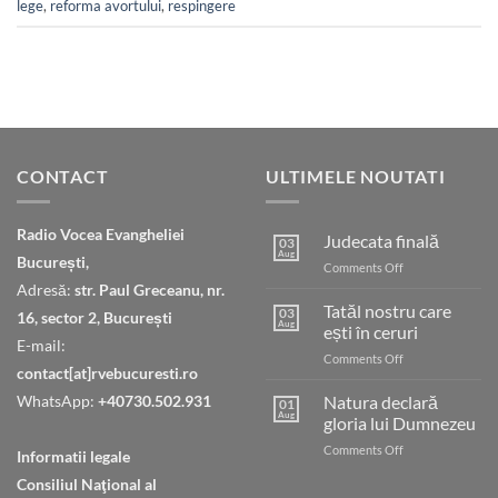
lege
,
reforma avortului
,
respingere
CONTACT
ULTIMELE NOUTATI
Radio Vocea Evangheliei
Judecata finală
03
Aug
București,
on
Comments Off
Judecata
Adresă:
str. Paul Greceanu, nr.
finală
Tatăl nostru care
03
16, sector 2, București
Aug
ești în ceruri
E-mail:
on
Comments Off
contact[at]rvebucuresti.ro
Tatăl
nostru
WhatsApp:
+40730.502.931
Natura declară
01
care
Aug
gloria lui Dumnezeu
ești
on
Comments Off
în
Informatii legale
Natura
ceruri
Consiliul Naţional al
declară