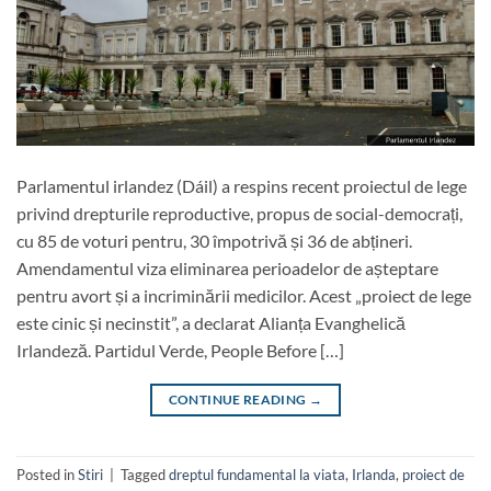
Parlamentul irlandez (Dáil) a respins recent proiectul de lege
privind drepturile reproductive, propus de social-democrați,
cu 85 de voturi pentru, 30 împotrivă și 36 de abțineri.
Amendamentul viza eliminarea perioadelor de așteptare
pentru avort și a incriminării medicilor. Acest „proiect de lege
este cinic și necinstit”, a declarat Alianța Evanghelică
Irlandeză. Partidul Verde, People Before […]
CONTINUE READING
→
Posted in
Stiri
|
Tagged
dreptul fundamental la viata
,
Irlanda
,
proiect de