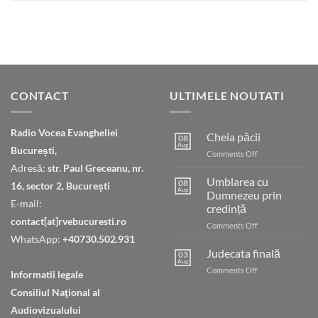
CONTACT
ULTIMELE NOUTATI
Radio Vocea Evangheliei
Cheia păcii
08
Aug
București,
on
Comments Off
Cheia
Adresă:
str. Paul Greceanu, nr.
păcii
Umblarea cu
08
16, sector 2, București
Aug
Dumnezeu prin
E-mail:
credință
contact[at]rvebucuresti.ro
on
Comments Off
Umblarea
WhatsApp:
+40730.502.931
cu
Judecata finală
03
Dumnezeu
Aug
on
Comments Off
Informatii legale
prin
Judecata
credință
Consiliul Naţional al
finală
Audiovizualului