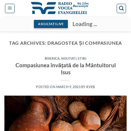
Skip
to
content
Loading ...
ASCULTAȚI LIVE
TAG ARCHIVES:
DRAGOSTEA ȘI COMPASIUNEA
BISERICA
,
NOUTATI
,
STIRI
Compasiunea învățată de la Mântuitorul
Isus
POSTED ON
MARCH 9, 2023
BY
RVEB