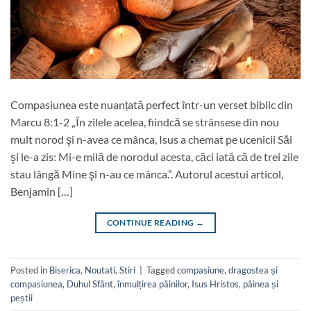
Compasiunea este nuanțată perfect într-un verset biblic din
Marcu 8:1-2 „În zilele acelea, fiindcă se strânsese din nou
mult norod şi n-avea ce mânca, Isus a chemat pe ucenicii Săi
şi le-a zis: Mi-e milă de norodul acesta, căci iată că de trei zile
stau lângă Mine şi n-au ce mânca.”. Autorul acestui articol,
Benjamin […]
CONTINUE READING
→
Posted in
Biserica
,
Noutati
,
Stiri
|
Tagged
compasiune
,
dragostea și
compasiunea
,
Duhul Sfânt
,
înmulțirea pâinilor
,
Isus Hristos
,
pâinea și
peștii