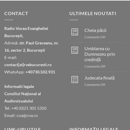
CONTACT
ULTIMELE NOUTATI
Radio Vocea Evangheliei
Cheia păcii
08
Aug
București,
on
Comments Off
Cheia
Adresă:
str. Paul Greceanu, nr.
păcii
Umblarea cu
08
16, sector 2, București
Aug
Dumnezeu prin
E-mail:
credință
contact[at]rvebucuresti.ro
on
Comments Off
Umblarea
WhatsApp:
+40730.502.931
cu
Judecata finală
03
Dumnezeu
Aug
on
Comments Off
Informatii legale
prin
Judecata
credință
Consiliul Naţional al
finală
Audiovizualului
Tel: +40 (0)21 305 5350
Email: cna@cna.ro
LINK-URI UTILE
INFORMAȚII LEGALE