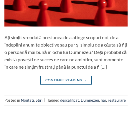
Ați simțit vreodată presiunea de a atinge scopuri noi, de a
îndeplini anumite obiective sau pur și simplu de a căuta să fiți
o persoană mai bună în ochii lui Dumnezeu? Deși probabil că
există povești de succes de care ne amintim, sunt momente
în care ne simțim frustrați până la punctul de a fi […]
CONTINUE READING
→
Posted in
Noutati
,
Stiri
|
Tagged
descalificat
,
Dumnezeu
,
har
,
restaurare