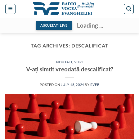
Skip
to
content
Loading ...
ASCULTAȚI LIVE
TAG ARCHIVES:
DESCALIFICAT
NOUTATI
,
STIRI
V-ați simțit vreodată descalificat?
POSTED ON
JULY 18, 2024
BY
RVEB