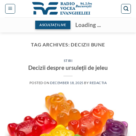
Skip
to
content
Loading ...
ASCULTAȚI LIVE
TAG ARCHIVES:
DECIZII BUNE
STIRI
Decizii despre ursuleții de jeleu
POSTED ON
DECEMBER 18, 2025
BY
REDACTIA