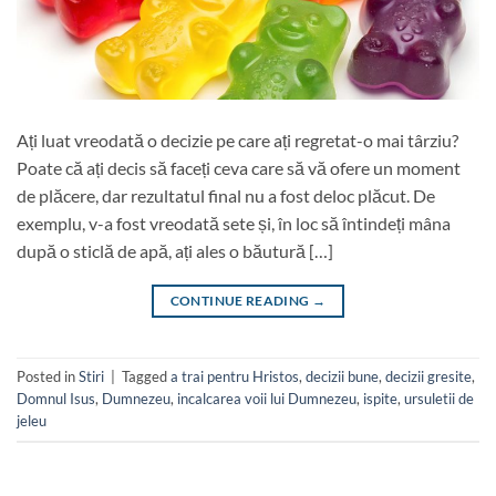
Ați luat vreodată o decizie pe care ați regretat-o ​​mai târziu?
Poate că ați decis să faceți ceva care să vă ofere un moment
de plăcere, dar rezultatul final nu a fost deloc plăcut. De
exemplu, v-a fost vreodată sete și, în loc să întindeți mâna
după o sticlă de apă, ați ales o băutură […]
CONTINUE READING
→
Posted in
Stiri
|
Tagged
a trai pentru Hristos
,
decizii bune
,
decizii gresite
,
Domnul Isus
,
Dumnezeu
,
incalcarea voii lui Dumnezeu
,
ispite
,
ursuletii de
jeleu