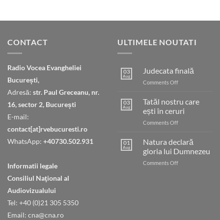
CONTACT
ULTIMELE NOUTATI
Radio Vocea Evangheliei
Judecata finală
03
Aug
București,
on
Comments Off
Judecata
Adresă:
str. Paul Greceanu, nr.
finală
Tatăl nostru care
03
16, sector 2, București
Aug
ești în ceruri
E-mail:
on
Comments Off
contact[at]rvebucuresti.ro
Tatăl
nostru
WhatsApp:
+40730.502.931
Natura declară
01
care
Aug
gloria lui Dumnezeu
ești
on
Comments Off
în
Informatii legale
Natura
ceruri
Consiliul Naţional al
declară
gloria
Audiovizualului
lui
Tel: +40 (0)21 305 5350
Dumnezeu
Email: cna@cna.ro